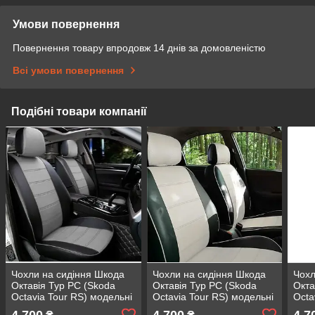
Умови повернення
Повернення товару впродовж 14 днів за домовленістю
Всі умови повернення
Подібні товари компанії
Чохли на сидіння Шкода
Чохли на сидіння Шкода
Чохл
Октавія Тур РС (Skoda
Октавія Тур РС (Skoda
Окта
Octavia Tour RS) модельні
Octavia Tour RS) модельні
Octa
MAX з екошкіри Чорно-
MAX з екошкіри Чорно-
MAX 
4 700
4 700
4 7