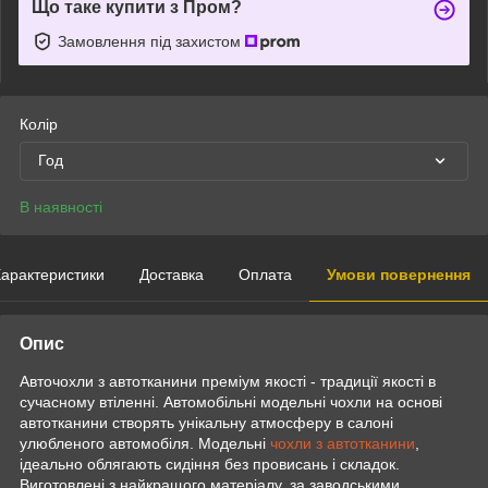
Що таке купити з Пром?
Замовлення під захистом
Колір
Год
В наявності
арактеристики
Доставка
Оплата
Умови повернення
Опис
Авточохли з автотканини преміум якості - традиції якості в
сучасному втіленні. Автомобільні модельні чохли на основі
автотканини створять унікальну атмосферу в салоні
улюбленого автомобіля. Модельні
чохли з автотканини
,
ідеально облягають сидіння без провисань і складок.
Виготовлені з найкращого матеріалу, за заводськими