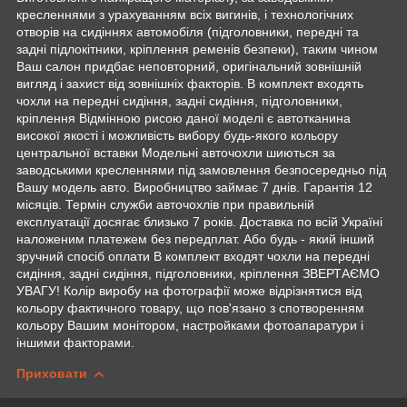
кресленнями з урахуванням всіх вигинів, і технологічних
отворів на сидіннях автомобіля (підголовники, передні та
задні підлокітники, кріплення ременів безпеки), таким чином
Ваш салон придбає неповторний, оригінальний зовнішній
вигляд і захист від зовнішніх факторів. В комплект входять
чохли на передні сидіння, задні сидіння, підголовники,
кріплення Відмінною рисою даної моделі є автотканина
високої якості і можливість вибору будь-якого кольору
центральної вставки Модельні авточохли шиються за
заводськими кресленнями під замовлення безпосередньо під
Вашу модель авто. Виробництво займає 7 днів. Гарантія 12
місяців. Термін служби авточохлів при правильній
експлуатації досягає близько 7 років. Доставка по всій Україні
наложеним платежем без передплат. Або будь - який інший
зручний спосіб оплати В комплект входят чохли на передні
сидіння, задні сидіння, підголовники, кріплення ЗВЕРТАЄМО
УВАГУ! Колір виробу на фотографії може відрізнятися від
кольору фактичного товару, що пов'язано з спотворенням
кольору Вашим монітором, настройками фотоапаратури і
іншими факторами.
Приховати