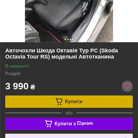
Авточохли Шкода Октавія Тур РС (Skoda
Octavia Tour RS) модельні Автотканина
В наявності
Роздріб
3 990
₴
Купити
або
Купити з