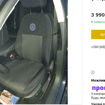
3 990
В наявнос
Ку
+380 (68
У компан
будь-яки