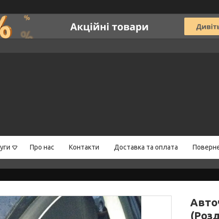
уги
Про нас
Контакти
Доставка та оплата
Поверне
Авто
(Роз