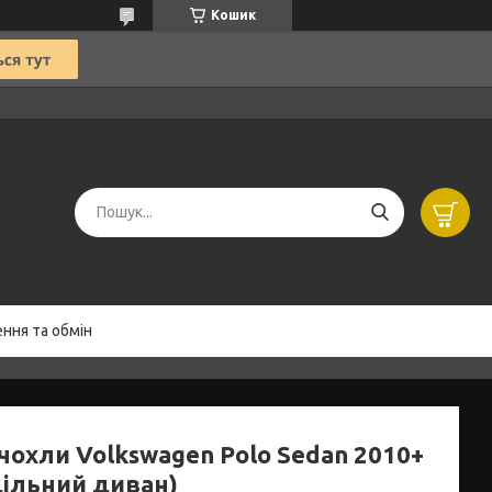
Кошик
ння та обмін
чохли Volkswagen Polo Sedan 2010+
дільний диван)