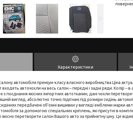
повернен
Характеристики
І
алону автомобіля преміум-класу власного виробництва Ціна актуал
входять авточохли на весь салон – передні і задні ряди. Колір – в 
і з поєднання якісних імпортних автотканин, дані чохли перетворят
шній вигляд, абсолютно точно підігнані під розміри сидінь автомобі
 сидіннях передбачені об'ємні вишивки у вигляді емблеми марки авт
томобіля за допомогою спеціальних кріплень, які присутні в компле
 якісно перетворити салон Вашого авто за прийнятну ціну. Це відмі