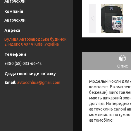
Авточохли
Авточохли
Вулиця Автозаводська будинок
2 індекс 04074, Київ, Україна
+380 (68) 033-66-42
Опис
Модельні чохли для с
avtocohliua@gmail.com
комплект. В комплект 
бежевий). Виготовлен
мають шикарний зовні
догляді. На передніх
авточохли в салоні ав
можливість потужно і
автомобілю!