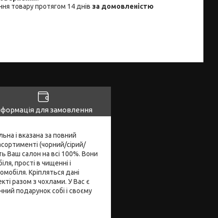
ня товару протягом 14 днів
за домовленістю
нформація для замовлення
ьна і вказана за повний
асортименті (чорний/сірий/
ь Ваш салон на всі 100%. Вони
ля, прості в чищенні і
омобіля. Кріпляться дані
кті разом з чохлами. У Вас є
нний подарунок собі і своєму