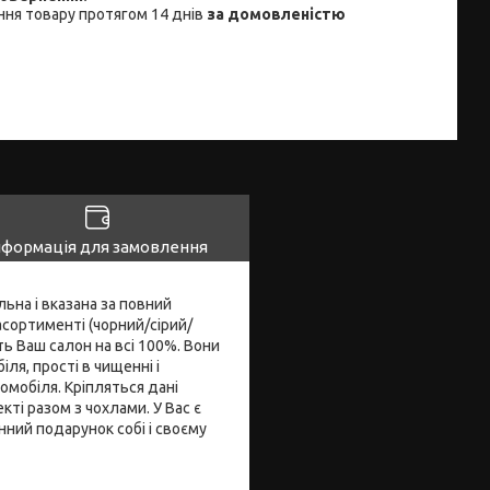
ня товару протягом 14 днів
за домовленістю
нформація для замовлення
ьна і вказана за повний
асортименті (чорний/сірий/
ь Ваш салон на всі 100%. Вони
ля, прості в чищенні і
омобіля. Кріпляться дані
кті разом з чохлами. У Вас є
нний подарунок собі і своєму