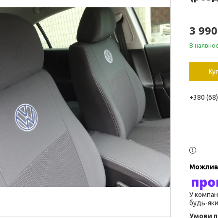
3 990
В наявнос
Ку
+380 (68
У компан
будь-яки