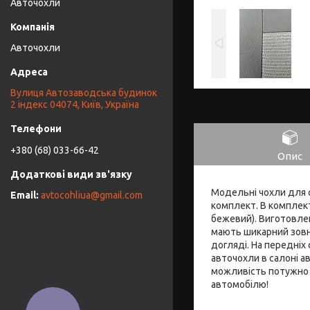
Авточохли
Авточохли
Вулиця Автозаводська будинок
2 індекс 04074, Київ, Україна
+380 (68) 033-66-42
Опис
Модельні чохли для с
avtocohliua@gmail.com
комплект. В комплект 
бежевий). Виготовлен
мають шикарний зовні
догляді. На передніх
авточохли в салоні ав
можливість потужно і
автомобілю!