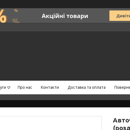
уги
Про нас
Контакти
Доставка та оплата
Поверне
Авто
(роз