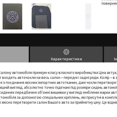
повернен
Характеристики
І
алону автомобіля преміум-класу власного виробництва Ціна актуал
входять авточохли на весь салон – передні і задні ряди. Колір – в 
і з поєднання якісних імпортних автотканин, дані чохли перетворят
шній вигляд, абсолютно точно підігнані під розміри сидінь автомобі
 сидіннях передбачені об'ємні вишивки у вигляді емблеми марки авт
томобіля за допомогою спеціальних кріплень, які присутні в компле
 якісно перетворити салон Вашого авто за прийнятну ціну. Це відмі