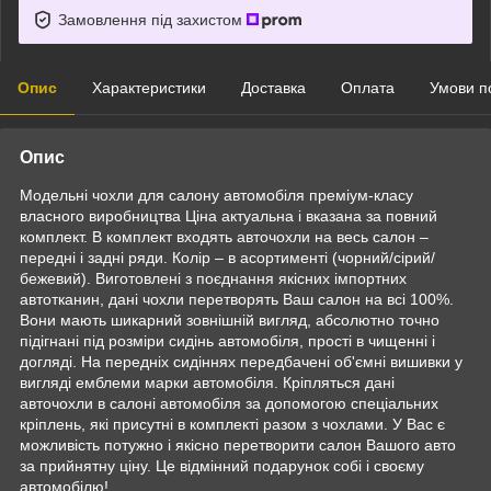
Замовлення під захистом
Опис
Характеристики
Доставка
Оплата
Умови п
Опис
Модельні чохли для салону автомобіля преміум-класу
власного виробництва Ціна актуальна і вказана за повний
комплект. В комплект входять авточохли на весь салон –
передні і задні ряди. Колір – в асортименті (чорний/сірий/
бежевий). Виготовлені з поєднання якісних імпортних
автотканин, дані чохли перетворять Ваш салон на всі 100%.
Вони мають шикарний зовнішній вигляд, абсолютно точно
підігнані під розміри сидінь автомобіля, прості в чищенні і
догляді. На передніх сидіннях передбачені об'ємні вишивки у
вигляді емблеми марки автомобіля. Кріпляться дані
авточохли в салоні автомобіля за допомогою спеціальних
кріплень, які присутні в комплекті разом з чохлами. У Вас є
можливість потужно і якісно перетворити салон Вашого авто
за прийнятну ціну. Це відмінний подарунок собі і своєму
автомобілю!