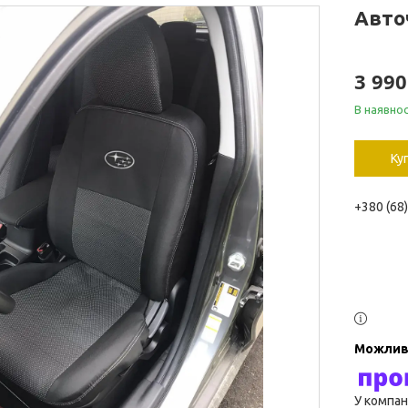
Авто
3 990
В наявнос
Ку
+380 (68
У компан