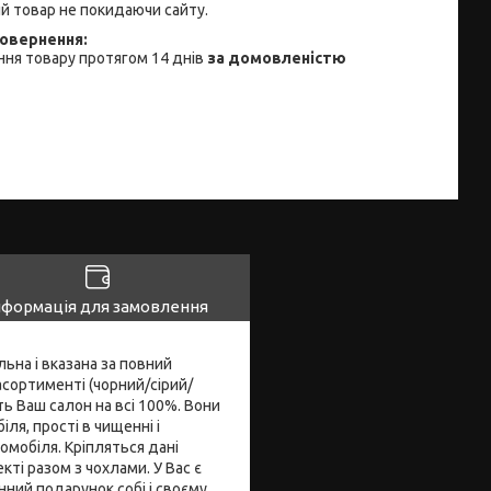
й товар не покидаючи сайту.
ня товару протягом 14 днів
за домовленістю
нформація для замовлення
ьна і вказана за повний
асортименті (чорний/сірий/
ь Ваш салон на всі 100%. Вони
ля, прості в чищенні і
омобіля. Кріпляться дані
кті разом з чохлами. У Вас є
нний подарунок собі і своєму