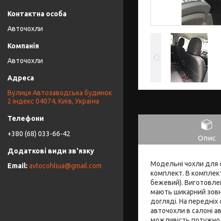
Авточохли
Авточохли
Вулиця Автозаводська будинок
2 індекс 04074, Київ, Україна
+380 (68) 033-66-42
Опис
Модельні чохли для с
avtocohliua@gmail.com
комплект. В комплект 
бежевий). Виготовлен
мають шикарний зовні
догляді. На передніх
авточохли в салоні ав
можливість потужно і