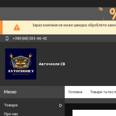
Зараз компанія не може швидко обробляти замов
+380 (68) 033-66-42
Авточохли СВ
Головна
Товари та посл
Товари
Про нас