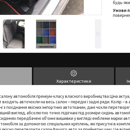
будь-яки
повернен
Характеристики
І
алону автомобіля преміум-класу власного виробництва Ціна актуал
входять авточохли на весь салон – передні і задні ряди. Колір – в 
і з поєднання якісних імпортних автотканин, дані чохли перетворят
шній вигляд, абсолютно точно підігнані під розміри сидінь автомобі
 сидіннях передбачені об'ємні вишивки у вигляді емблеми марки авт
томобіля за допомогою спеціальних кріплень, які присутні в компле
 якісно перетворити салон Вашого авто за прийнятну ціну. Це відмі