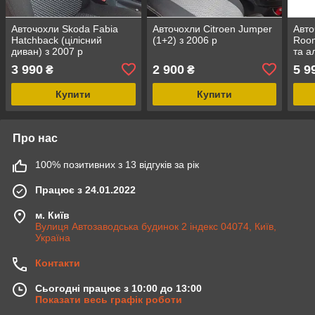
Авточохли Skoda Fabia
Авточохли Citroen Jumper
Авто
Hatchback (цілісний
(1+2) з 2006 р
Room
диван) з 2007 р
та а
Рум
3 990
2 900
5 9
₴
₴
Купити
Купити
Про нас
100% позитивних з 13 відгуків за рік
Працює з 24.01.2022
м. Київ
Вулиця Автозаводська будинок 2 індекс 04074, Київ,
Україна
Контакти
Сьогодні працює з 10:00 до 13:00
Показати весь графік роботи