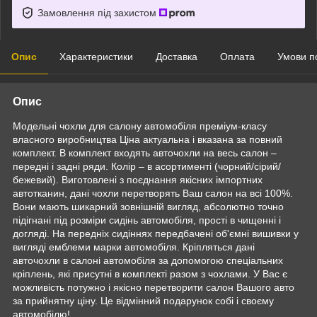
Замовлення під захистом
Опис
Характеристики
Доставка
Оплата
Умови п
Опис
Модельні чохли для салону автомобіля преміум-класу
власного виробництва Ціна актуальна і вказана за повний
комплект. В комплект входять авточохли на весь салон –
передні і задні ряди. Колір – в асортименті (чорний/сірий/
бежевий). Виготовлені з поєднання якісних імпортних
автотканин, дані чохли перетворять Ваш салон на всі 100%.
Вони мають шикарний зовнішній вигляд, абсолютно точно
підігнані під розміри сидінь автомобіля, прості в чищенні і
догляді. На передніх сидіннях передбачені об'ємні вишивки у
вигляді емблеми марки автомобіля. Кріпляться дані
авточохли в салоні автомобіля за допомогою спеціальних
кріплень, які присутні в комплекті разом з чохлами. У Вас є
можливість потужно і якісно перетворити салон Вашого авто
за прийнятну ціну. Це відмінний подарунок собі і своєму
автомобілю!