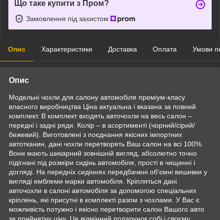
Що таке купити з Пром?
Замовлення під захистом
Опис
Характеристики
Доставка
Оплата
Умови п
Опис
Модельні чохли для салону автомобіля преміум-класу
власного виробництва Ціна актуальна і вказана за повний
комплект. В комплект входять авточохли на весь салон –
передні і задні ряди. Колір – в асортименті (чорний/сірий/
бежевий). Виготовлені з поєднання якісних імпортних
автотканин, дані чохли перетворять Ваш салон на всі 100%.
Вони мають шикарний зовнішній вигляд, абсолютно точно
підігнані під розміри сидінь автомобіля, прості в чищенні і
догляді. На передніх сидіннях передбачені об'ємні вишивки у
вигляді емблеми марки автомобіля. Кріпляться дані
авточохли в салоні автомобіля за допомогою спеціальних
кріплень, які присутні в комплекті разом з чохлами. У Вас є
можливість потужно і якісно перетворити салон Вашого авто
за прийнятну ціну. Це відмінний подарунок собі і своєму