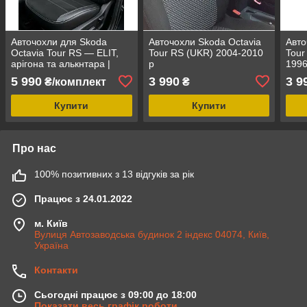
Авточохли для Skoda
Авточохли Skoda Octavia
Авто
Octavia Tour RS — ELIT,
Tour RS (UKR) 2004-2010
Tour
арігона та алькнтара |
р
1996
Шкода Октавія Тур РС
5 990
3 990
3 9
₴/комплект
₴
Купити
Купити
Про нас
100% позитивних з 13 відгуків за рік
Працює з 24.01.2022
м. Київ
Вулиця Автозаводська будинок 2 індекс 04074, Київ,
Україна
Контакти
Сьогодні працює з 09:00 до 18:00
Показати весь графік роботи