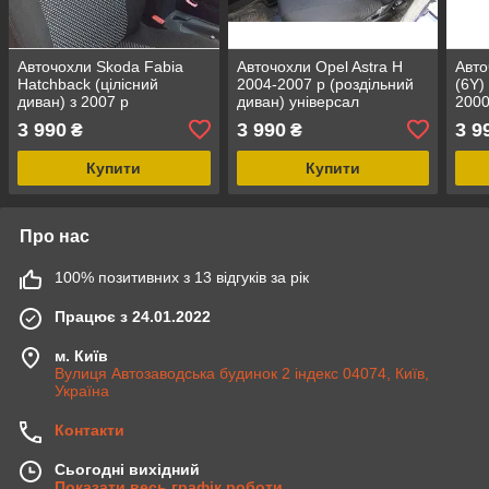
Авточохли Skoda Fabia
Авточохли Opel Astra H
Авто
Hatchback (цілісний
2004-2007 р (роздільний
(6Y)
диван) з 2007 р
диван) універсал
2000
дива
3 990
3 990
3 9
₴
₴
Купити
Купити
Про нас
100% позитивних з 13 відгуків за рік
Працює з 24.01.2022
м. Київ
Вулиця Автозаводська будинок 2 індекс 04074, Київ,
Україна
Контакти
Сьогодні вихідний
Показати весь графік роботи