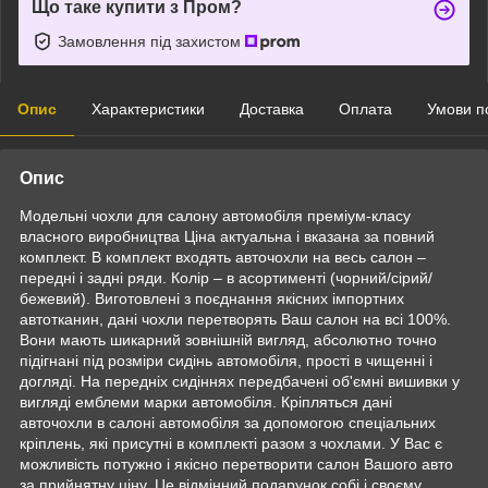
Що таке купити з Пром?
Замовлення під захистом
Опис
Характеристики
Доставка
Оплата
Умови п
Опис
Модельні чохли для салону автомобіля преміум-класу
власного виробництва Ціна актуальна і вказана за повний
комплект. В комплект входять авточохли на весь салон –
передні і задні ряди. Колір – в асортименті (чорний/сірий/
бежевий). Виготовлені з поєднання якісних імпортних
автотканин, дані чохли перетворять Ваш салон на всі 100%.
Вони мають шикарний зовнішній вигляд, абсолютно точно
підігнані під розміри сидінь автомобіля, прості в чищенні і
догляді. На передніх сидіннях передбачені об'ємні вишивки у
вигляді емблеми марки автомобіля. Кріпляться дані
авточохли в салоні автомобіля за допомогою спеціальних
кріплень, які присутні в комплекті разом з чохлами. У Вас є
можливість потужно і якісно перетворити салон Вашого авто
за прийнятну ціну. Це відмінний подарунок собі і своєму