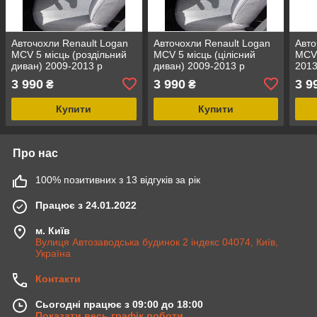
Авточохли Renault Logan
Авточохли Renault Logan
Авто
MCV 5 місць (роздільний
MCV 5 місць (цілісний
MCV 
диван) 2009-2013 р
диван) 2009-2013 р
2013
3 990
3 990
3 9
₴
₴
Купити
Купити
Про нас
100% позитивних з 13 відгуків за рік
Працює з 24.01.2022
м. Київ
Вулиця Автозаводська будинок 2 індекс 04074, Київ,
Україна
Контакти
Сьогодні працює з 09:00 до 18:00
Показати весь графік роботи