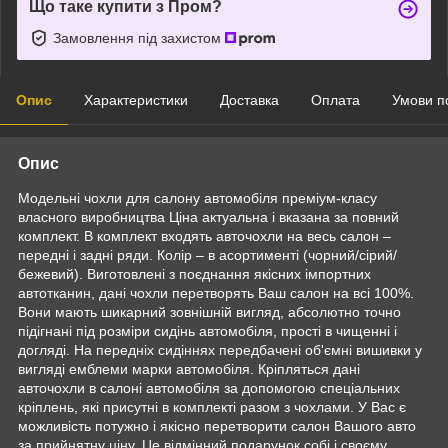
Що таке купити з Пром?
Замовлення під захистом
Опис
Характеристики
Доставка
Оплата
Умови п
Опис
Модельні чохли для салону автомобіля преміум-класу
власного виробництва Ціна актуальна і вказана за повний
комплект. В комплект входять авточохли на весь салон –
передні і задні ряди. Колір – в асортименті (чорний/сірий/
бежевий). Виготовлені з поєднання якісних імпортних
автотканин, дані чохли перетворять Ваш салон на всі 100%.
Вони мають шикарний зовнішній вигляд, абсолютно точно
підігнані під розміри сидінь автомобіля, прості в чищенні і
догляді. На передніх сидіннях передбачені об'ємні вишивки у
вигляді емблеми марки автомобіля. Кріпляться дані
авточохли в салоні автомобіля за допомогою спеціальних
кріплень, які присутні в комплекті разом з чохлами. У Вас є
можливість потужно і якісно перетворити салон Вашого авто
за прийнятну ціну. Це відмінний подарунок собі і своєму