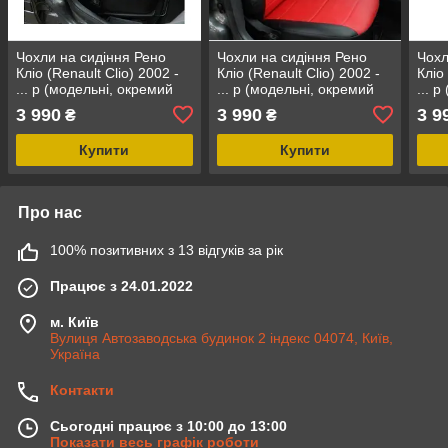
Чохли на сидіння Рено
Чохли на сидіння Рено
Чохл
Кліо (Renault Clio) 2002 -
Кліо (Renault Clio) 2002 -
Кліо
... р (модельні, окремий
... р (модельні, окремий
... 
підголовник) Чорно-сірий
підголовник) Чорно-білий
підг
3 990
3 990
3 9
₴
₴
чер
Купити
Купити
Про нас
100% позитивних з 13 відгуків за рік
Працює з 24.01.2022
м. Київ
Вулиця Автозаводська будинок 2 індекс 04074, Київ,
Україна
Контакти
Сьогодні працює з 10:00 до 13:00
Показати весь графік роботи