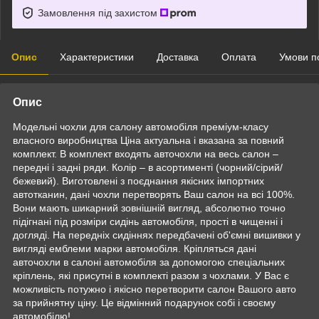
Замовлення під захистом
Опис
Характеристики
Доставка
Оплата
Умови п
Опис
Модельні чохли для салону автомобіля преміум-класу
власного виробництва Ціна актуальна і вказана за повний
комплект. В комплект входять авточохли на весь салон –
передні і задні ряди. Колір – в асортименті (чорний/сірий/
бежевий). Виготовлені з поєднання якісних імпортних
автотканин, дані чохли перетворять Ваш салон на всі 100%.
Вони мають шикарний зовнішній вигляд, абсолютно точно
підігнані під розміри сидінь автомобіля, прості в чищенні і
догляді. На передніх сидіннях передбачені об'ємні вишивки у
вигляді емблеми марки автомобіля. Кріпляться дані
авточохли в салоні автомобіля за допомогою спеціальних
кріплень, які присутні в комплекті разом з чохлами. У Вас є
можливість потужно і якісно перетворити салон Вашого авто
за прийнятну ціну. Це відмінний подарунок собі і своєму
автомобілю!