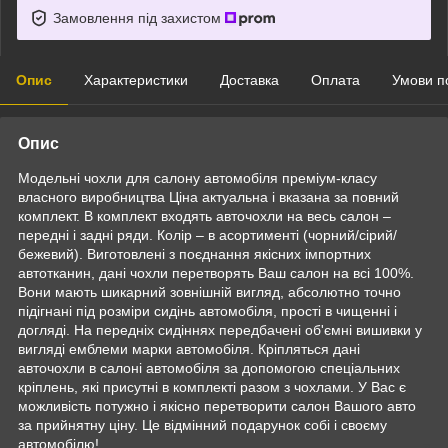
Замовлення під захистом
Опис
Характеристики
Доставка
Оплата
Умови п
Опис
Модельні чохли для салону автомобіля преміум-класу
власного виробництва Ціна актуальна і вказана за повний
комплект. В комплект входять авточохли на весь салон –
передні і задні ряди. Колір – в асортименті (чорний/сірий/
бежевий). Виготовлені з поєднання якісних імпортних
автотканин, дані чохли перетворять Ваш салон на всі 100%.
Вони мають шикарний зовнішній вигляд, абсолютно точно
підігнані під розміри сидінь автомобіля, прості в чищенні і
догляді. На передніх сидіннях передбачені об'ємні вишивки у
вигляді емблеми марки автомобіля. Кріпляться дані
авточохли в салоні автомобіля за допомогою спеціальних
кріплень, які присутні в комплекті разом з чохлами. У Вас є
можливість потужно і якісно перетворити салон Вашого авто
за прийнятну ціну. Це відмінний подарунок собі і своєму
автомобілю!