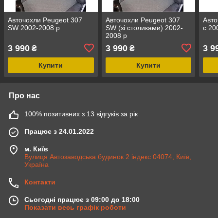
Авточохли Peugeot 307
Авточохли Peugeot 307
Авто
SW 2002-2008 р
SW (зі столиками) 2002-
c 20
2008 р
3 990
3 990
3 9
₴
₴
Купити
Купити
Про нас
100% позитивних з 13 відгуків за рік
Працює з 24.01.2022
м. Київ
Вулиця Автозаводська будинок 2 індекс 04074, Київ,
Україна
Контакти
Сьогодні працює з 09:00 до 18:00
Показати весь графік роботи