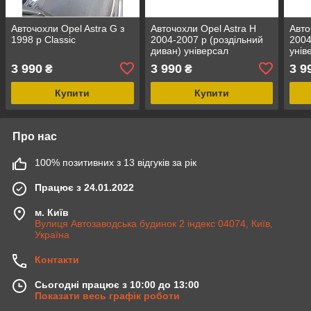
Авточохли Opel Astra G з
Авточохли Opel Astra H
Авто
1998 р Classic
2004-2007 р (роздільний
2004
диван) універсал
унів
3 990
3 990
3 9
₴
₴
Купити
Купити
Про нас
100% позитивних з 13 відгуків за рік
Працює з 24.01.2022
м. Київ
Вулиця Автозаводська будинок 2 індекс 04074, Київ,
Україна
Контакти
Сьогодні працює з 10:00 до 13:00
Показати весь графік роботи