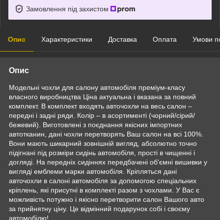
Замовлення під захистом
Опис
Характеристики
Доставка
Оплата
Умови п
Опис
Модельні чохли для салону автомобіля преміум-класу
власного виробництва Ціна актуальна і вказана за повний
комплект. В комплект входять авточохли на весь салон –
передні і задні ряди. Колір – в асортименті (чорний/сірий/
бежевий). Виготовлені з поєднання якісних імпортних
автотканин, дані чохли перетворять Ваш салон на всі 100%.
Вони мають шикарний зовнішній вигляд, абсолютно точно
підігнані під розміри сидінь автомобіля, прості в чищенні і
догляді. На передніх сидіннях передбачені об'ємні вишивки у
вигляді емблеми марки автомобіля. Кріпляться дані
авточохли в салоні автомобіля за допомогою спеціальних
кріплень, які присутні в комплекті разом з чохлами. У Вас є
можливість потужно і якісно перетворити салон Вашого авто
за прийнятну ціну. Це відмінний подарунок собі і своєму
автомобілю!