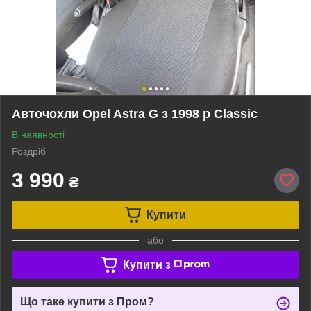
Авточохли Opel Astra G з 1998 р Classic
В наявності
Роздріб
3 990
₴
Купити
або
Купити з
Що таке купити з Пром?