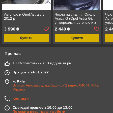
Авточохли Opel Astra J з
Чохли на сидіння Опель
Чохл
2012 р
Астра G (Opel Astra G),
Астр
універсальні авточохли з
унів
екошкіри в Україні
екош
3 990
2 440
2 4
₴
₴
сiри
Купити
Купити
Про нас
100% позитивних з 13 відгуків за рік
Працює з 24.01.2022
м. Київ
Вулиця Автозаводська будинок 2 індекс 04074, Київ,
Україна
Контакти
Сьогодні працює з 10:00 до 13:00
Показати весь графік роботи