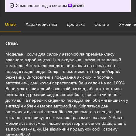
Замовлення під захистом
Опис
Характеристики
Доставка
Оплата
Умови п
Опис
Модельні чохли для салону автомобіля преміум-класу
власного виробництва Ціна актуальна і вказана за повний
комплект. В комплект входять авточохли на весь салон –
передні і задні ряди. Колір – в асортименті (чорний/сірий/
бежевий). Виготовлені з поєднання якісних імпортних
автотканин, дані чохли перетворять Ваш салон на всі 100%.
Вони мають шикарний зовнішній вигляд, абсолютно точно
підігнані під розміри сидінь автомобіля, прості в чищенні і
догляді. На передніх сидіннях передбачені об'ємні вишивки у
вигляді емблеми марки автомобіля. Кріпляться дані
авточохли в салоні автомобіля за допомогою спеціальних
кріплень, які присутні в комплекті разом з чохлами. У Вас є
можливість потужно і якісно перетворити салон Вашого авто
за прийнятну ціну. Це відмінний подарунок собі і своєму
автомобілю!