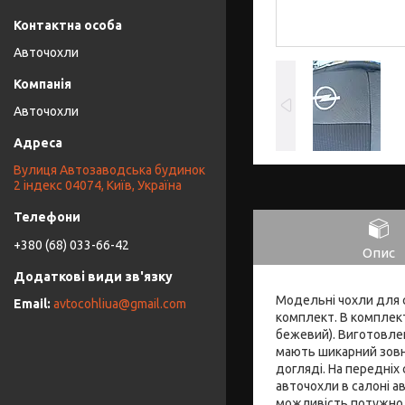
Авточохли
Авточохли
Вулиця Автозаводська будинок
2 індекс 04074, Київ, Україна
+380 (68) 033-66-42
Опис
Модельні чохли для с
avtocohliua@gmail.com
комплект. В комплект 
бежевий). Виготовлен
мають шикарний зовні
догляді. На передніх
авточохли в салоні ав
можливість потужно і