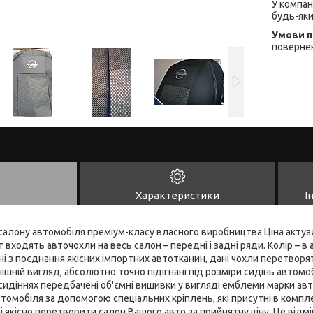
У компан
будь-яки
повернен
Характеристики
І
алону автомобіля преміум-класу власного виробництва Ціна актуал
входять авточохли на весь салон – передні і задні ряди. Колір – в 
і з поєднання якісних імпортних автотканин, дані чохли перетворят
шній вигляд, абсолютно точно підігнані під розміри сидінь автомобі
 сидіннях передбачені об'ємні вишивки у вигляді емблеми марки авт
томобіля за допомогою спеціальних кріплень, які присутні в компле
 якісно перетворити салон Вашого авто за прийнятну ціну. Це відмі