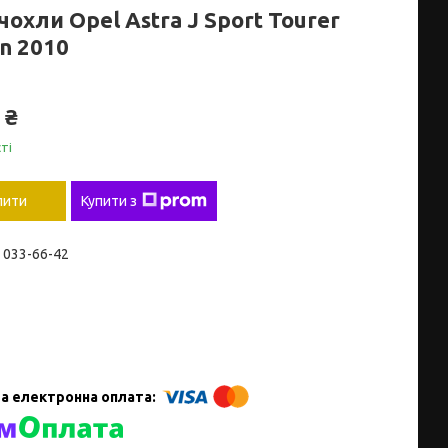
охли Opel Astra J Sport Tourer
n 2010
 ₴
ті
пити
Купити з
) 033-66-42