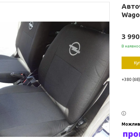
Авточ
Wago
3 990
В наявнос
Ку
+380 (68