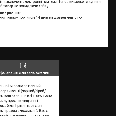
ії підключені електронні платежі. Тепер ви можете купити
й товар не покидаючи сайту.
ня товару протягом 14 днів
за домовленістю
нформація для замовлення
ьна і вказана за повний
асортименті (чорний/сірий/
ь Ваш салон на всі 100%. Вони
ля, прості в чищенні і
омобіля. Кріпляться дані
кті разом з чохлами. У Вас є
нний подарунок собі і своєму