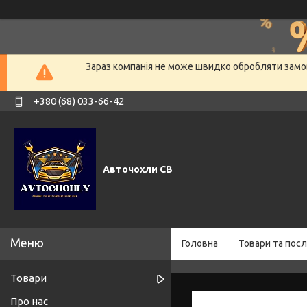
Зараз компанія не може швидко обробляти замов
+380 (68) 033-66-42
Авточохли СВ
Головна
Товари та посл
Товари
Про нас