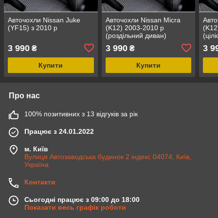
Авточохли Nissan Juke
Авточохли Nissan Micra
Авто
(YF15) з 2010 р
(K12) 2003-2010 р
(K12
(роздільний диван)
(ціл
3 990
3 990
3 9
₴
₴
Купити
Купити
Про нас
100% позитивних з 13 відгуків за рік
Працює з 24.01.2022
м. Київ
Вулиця Автозаводська будинок 2 індекс 04074, Київ,
Україна
Контакти
Сьогодні працює з 09:00 до 18:00
Показати весь графік роботи