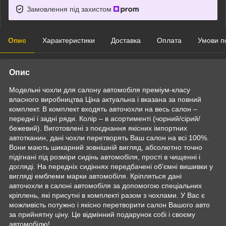
Замовлення під захистом
Опис
Характеристики
Доставка
Оплата
Умови п
Опис
Модельні чохли для салону автомобіля преміум-класу
власного виробництва Ціна актуальна і вказана за повний
комплект. В комплект входять авточохли на весь салон –
передні і задні ряди. Колір – в асортименті (чорний/сірий/
бежевий). Виготовлені з поєднання якісних імпортних
автотканин, дані чохли перетворять Ваш салон на всі 100%.
Вони мають шикарний зовнішній вигляд, абсолютно точно
підігнані під розміри сидінь автомобіля, прості в чищенні і
догляді. На передніх сидіннях передбачені об'ємні вишивки у
вигляді емблеми марки автомобіля. Кріпляться дані
авточохли в салоні автомобіля за допомогою спеціальних
кріплень, які присутні в комплекті разом з чохлами. У Вас є
можливість потужно і якісно перетворити салон Вашого авто
за прийнятну ціну. Це відмінний подарунок собі і своєму
автомобілю!