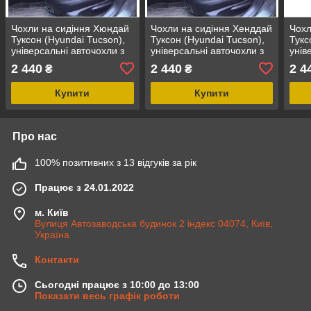
Чохли на сидіння Хюндай
Чохли на сидіння Хенддай
Чохл
Туксон (Hyundai Tucson),
Туксон (Hyundai Tucson),
Тукс
універсальні авточохли з
універсальні авточохли з
унів
екошкіри в Україні
екошкіри в Україні
екош
2 440
2 440
2 4
₴
₴
сіри
Купити
Купити
Про нас
100% позитивних з 13 відгуків за рік
Працює з 24.01.2022
м. Київ
Вулиця Автозаводська будинок 2 індекс 04074, Київ,
Україна
Контакти
Сьогодні працює з 10:00 до 13:00
Показати весь графік роботи