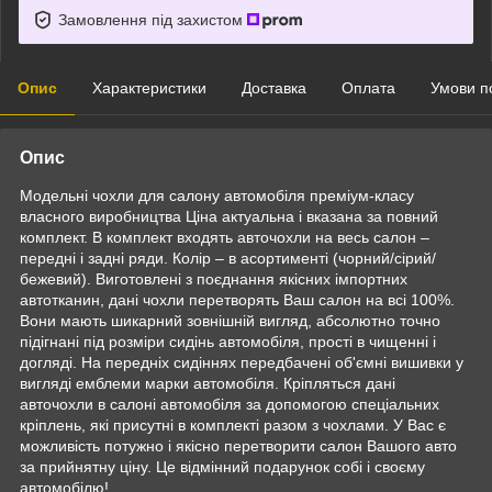
Замовлення під захистом
Опис
Характеристики
Доставка
Оплата
Умови п
Опис
Модельні чохли для салону автомобіля преміум-класу
власного виробництва Ціна актуальна і вказана за повний
комплект. В комплект входять авточохли на весь салон –
передні і задні ряди. Колір – в асортименті (чорний/сірий/
бежевий). Виготовлені з поєднання якісних імпортних
автотканин, дані чохли перетворять Ваш салон на всі 100%.
Вони мають шикарний зовнішній вигляд, абсолютно точно
підігнані під розміри сидінь автомобіля, прості в чищенні і
догляді. На передніх сидіннях передбачені об'ємні вишивки у
вигляді емблеми марки автомобіля. Кріпляться дані
авточохли в салоні автомобіля за допомогою спеціальних
кріплень, які присутні в комплекті разом з чохлами. У Вас є
можливість потужно і якісно перетворити салон Вашого авто
за прийнятну ціну. Це відмінний подарунок собі і своєму
автомобілю!