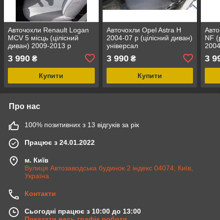
Авточохли Renault Logan
Авточохли Opel Astra H
Авто
MCV 5 місць (цілісний
2004-07 р (цілісний диван)
NF (
диван) 2009-2013 р
універсал
2004
3 990
3 990
3 9
₴
₴
Купити
Купити
Про нас
100% позитивних з 13 відгуків за рік
Працює з 24.01.2022
м. Київ
Вулиця Автозаводська будинок 2 індекс 04074, Київ,
Україна
Контакти
Сьогодні працює з 10:00 до 13:00
Показати весь графік роботи