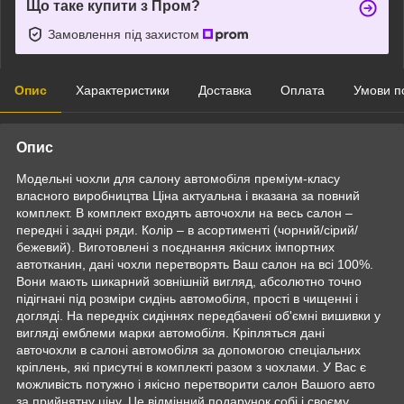
Що таке купити з Пром?
Замовлення під захистом
Опис
Характеристики
Доставка
Оплата
Умови п
Опис
Модельні чохли для салону автомобіля преміум-класу
власного виробництва Ціна актуальна і вказана за повний
комплект. В комплект входять авточохли на весь салон –
передні і задні ряди. Колір – в асортименті (чорний/сірий/
бежевий). Виготовлені з поєднання якісних імпортних
автотканин, дані чохли перетворять Ваш салон на всі 100%.
Вони мають шикарний зовнішній вигляд, абсолютно точно
підігнані під розміри сидінь автомобіля, прості в чищенні і
догляді. На передніх сидіннях передбачені об'ємні вишивки у
вигляді емблеми марки автомобіля. Кріпляться дані
авточохли в салоні автомобіля за допомогою спеціальних
кріплень, які присутні в комплекті разом з чохлами. У Вас є
можливість потужно і якісно перетворити салон Вашого авто
за прийнятну ціну. Це відмінний подарунок собі і своєму