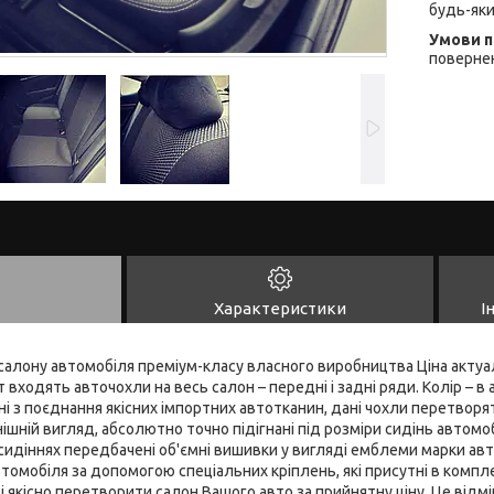
будь-яки
повернен
Характеристики
І
алону автомобіля преміум-класу власного виробництва Ціна актуал
входять авточохли на весь салон – передні і задні ряди. Колір – в 
і з поєднання якісних імпортних автотканин, дані чохли перетворят
шній вигляд, абсолютно точно підігнані під розміри сидінь автомобі
 сидіннях передбачені об'ємні вишивки у вигляді емблеми марки авт
томобіля за допомогою спеціальних кріплень, які присутні в компле
 якісно перетворити салон Вашого авто за прийнятну ціну. Це відмі