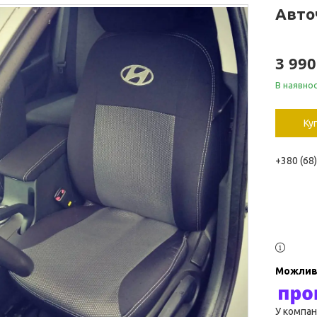
Авто
3 990
В наявнос
Ку
+380 (68
У компан