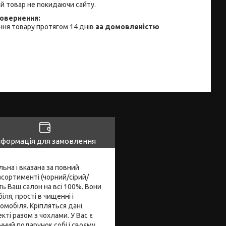
й товар не покидаючи сайту.
ня товару протягом 14 днів
за домовленістю
нформація для замовлення
ьна і вказана за повний
асортименті (чорний/сірий/
ь Ваш салон на всі 100%. Вони
ля, прості в чищенні і
омобіля. Кріпляться дані
кті разом з чохлами. У Вас є
нний подарунок собі і своєму