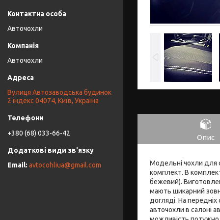
Авточохли
Авточохли
Вулиця Автозаводська будинок
2 індекс 04074, Київ, Україна
+380 (68) 033-66-42
Опис
Модельні чохли для с
avtocohliua@gmail.com
комплект. В комплект 
бежевий). Виготовлен
мають шикарний зовні
догляді. На передніх
авточохли в салоні ав
можливість потужно і