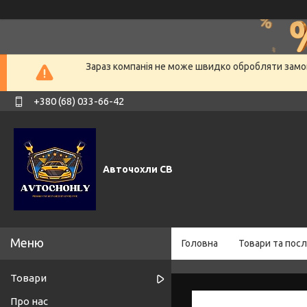
Зараз компанія не може швидко обробляти замов
+380 (68) 033-66-42
Авточохли СВ
Головна
Товари та посл
Товари
Про нас