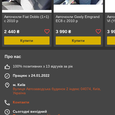
Авточохли Fiat Doblo (1+1)
Авточохли Geely Emgrand
Авто
c 2010 р
EC8 c 2010 р
VI (
2 440
3 990
3 9
₴
₴
Купити
Купити
Про нас
100% позитивних з 13 відгуків за рік
Працює з 24.01.2022
м. Київ
Вулиця Автозаводська будинок 2 індекс 04074, Київ,
Україна
Контакти
Сьогодні вихідний