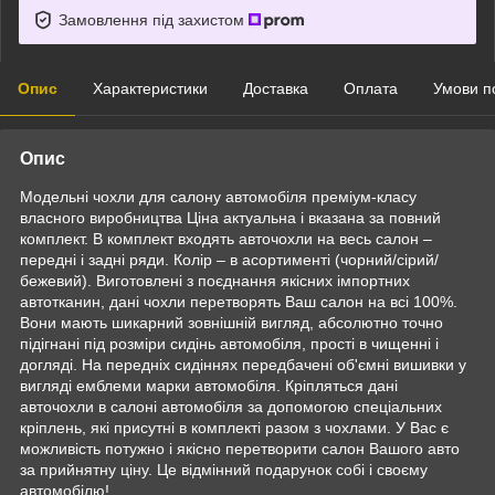
Замовлення під захистом
Опис
Характеристики
Доставка
Оплата
Умови п
Опис
Модельні чохли для салону автомобіля преміум-класу
власного виробництва Ціна актуальна і вказана за повний
комплект. В комплект входять авточохли на весь салон –
передні і задні ряди. Колір – в асортименті (чорний/сірий/
бежевий). Виготовлені з поєднання якісних імпортних
автотканин, дані чохли перетворять Ваш салон на всі 100%.
Вони мають шикарний зовнішній вигляд, абсолютно точно
підігнані під розміри сидінь автомобіля, прості в чищенні і
догляді. На передніх сидіннях передбачені об'ємні вишивки у
вигляді емблеми марки автомобіля. Кріпляться дані
авточохли в салоні автомобіля за допомогою спеціальних
кріплень, які присутні в комплекті разом з чохлами. У Вас є
можливість потужно і якісно перетворити салон Вашого авто
за прийнятну ціну. Це відмінний подарунок собі і своєму
автомобілю!