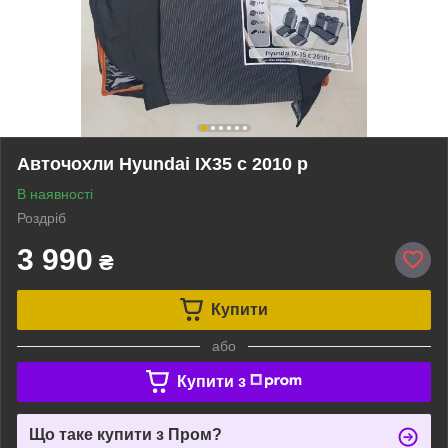
Авточохли Hyundai IX35 c 2010 р
В наявності
Роздріб
3 990
₴
Купити
або
Купити з
Що таке купити з Пром?