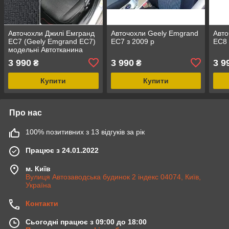
Авточохли Джилі Емгранд
Авточохли Geely Emgrand
Авто
ЕС7 (Geely Emgrand EC7)
EC7 з 2009 р
EC8 
модельні Автотканина
3 990
3 990
3 9
₴
₴
Купити
Купити
Про нас
100% позитивних з 13 відгуків за рік
Працює з 24.01.2022
м. Київ
Вулиця Автозаводська будинок 2 індекс 04074, Київ,
Україна
Контакти
Сьогодні працює з 09:00 до 18:00