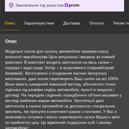
Замовлення під захистом
Опис
Характеристики
Доставка
Оплата
Умови п
Опис
Модельні чохли для салону автомобіля преміум-класу
власного виробництва Ціна актуальна і вказана за повний
комплект. В комплект входять авточохли на весь салон –
передні і задні ряди. Колір – в асортименті (чорний/сірий/
бежевий). Виготовлені з поєднання якісних імпортних
автотканин, дані чохли перетворять Ваш салон на всі 100%.
Вони мають шикарний зовнішній вигляд, абсолютно точно
підігнані під розміри сидінь автомобіля, прості в чищенні і
догляді. На передніх сидіннях передбачені об'ємні вишивки у
вигляді емблеми марки автомобіля. Кріпляться дані
авточохли в салоні автомобіля за допомогою спеціальних
кріплень, які присутні в комплекті разом з чохлами. У Вас є
можливість потужно і якісно перетворити салон Вашого авто
за прийнятну ціну. Це відмінний подарунок собі і своєму
автомобілю!