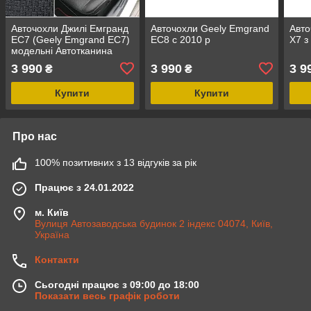
Авточохли Джилі Емгранд
Авточохли Geely Emgrand
Авто
ЕС7 (Geely Emgrand EC7)
EC8 c 2010 р
Х7 з
модельні Автотканина
3 990
3 990
3 9
₴
₴
Купити
Купити
Про нас
100% позитивних з 13 відгуків за рік
Працює з 24.01.2022
м. Київ
Вулиця Автозаводська будинок 2 індекс 04074, Київ,
Україна
Контакти
Сьогодні працює з 09:00 до 18:00
Показати весь графік роботи