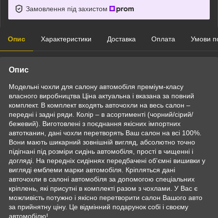
Замовлення під захистом
Опис
Характеристики
Доставка
Оплата
Умови п
Опис
Модельні чохли для салону автомобіля преміум-класу
власного виробництва Ціна актуальна і вказана за повний
комплект. В комплект входять авточохли на весь салон –
передні і задні ряди. Колір – в асортименті (чорний/сірий/
бежевий). Виготовлені з поєднання якісних імпортних
автотканин, дані чохли перетворять Ваш салон на всі 100%.
Вони мають шикарний зовнішній вигляд, абсолютно точно
підігнані під розміри сидінь автомобіля, прості в чищенні і
догляді. На передніх сидіннях передбачені об'ємні вишивки у
вигляді емблеми марки автомобіля. Кріпляться дані
авточохли в салоні автомобіля за допомогою спеціальних
кріплень, які присутні в комплекті разом з чохлами. У Вас є
можливість потужно і якісно перетворити салон Вашого авто
за прийнятну ціну. Це відмінний подарунок собі і своєму
автомобілю!