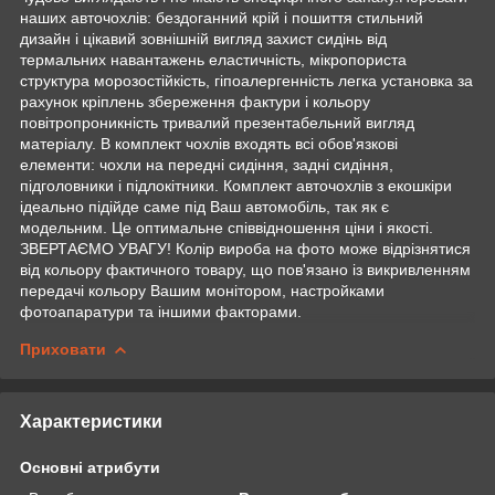
наших авточохлів: бездоганний крій і пошиття стильний
дизайн і цікавий зовнішній вигляд захист сидінь від
термальних навантажень еластичність, мікропориста
структура морозостійкість, гіпоалергенність легка установка за
рахунок кріплень збереження фактури і кольору
повітропроникність тривалий презентабельний вигляд
матеріалу. В комплект чохлів входять всі обов'язкові
елементи: чохли на передні сидіння, задні сидіння,
підголовники і підлокітники. Комплект авточохлів з екошкіри
ідеально підійде саме під Ваш автомобіль, так як є
модельним. Це оптимальне співвідношення ціни і якості.
ЗВЕРТАЄМО УВАГУ! Колір вироба на фото може відрізнятися
від кольору фактичного товару, що пов'язано із викривленням
передачі кольору Вашим монітором, настройками
фотоапаратури та іншими факторами.
Приховати
Характеристики
Основні атрибути