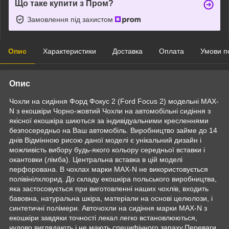
Що таке купити з Пром?
Замовлення під захистом
Опис
Характеристики
Доставка
Оплата
Умови п
Опис
Чохли на сидіння Форд Фокус 2 (Ford Focus 2) модельні MAX-
N з екошкіри Чорно-жовтий Чохли на автомобільні сидіння з
якісної екошкіра шиються за індивідуальними кресленнями
безпосередньо на Ваш автомобіль. Виробництво займе до 14
днів Відмінною рисою даної моделі є унікальний дизайн і
можливість вибору будь-якого кольору середньої вставки і
окантовки (лімба). Центральна вставка в цій моделі
перфорована. В чохлах марки MAX-N не використовується
полівінілхлорид. До складу екошкіра польського виробництва,
яка застосовується при виготовленні наших чохлів, входить
бавовна, натуральна шкіра, матеріали на основі целюлози, і
синтетичні полімери. Авточохли на сидіння марки MAX-N з
екошкіри завдяки точності лекал легко встановлюються,
чудово виглядають і не мають специфічного запаху.Переваги