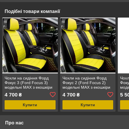
Подібні товари компанії
Чохли на сидіння Форд
Чохли на сидіння Форд
Чохл
Фокус 3 (Ford Focus 3)
Фокус 2 (Ford Focus 2)
Фоку
модельні MAX з екошкіри
модельні MAX з екошкіри
моде
Чорно-жовтий
Чорно-жовтий
екош
4 700
4 700
5 5
₴
₴
граф
Купити
Купити
Про нас