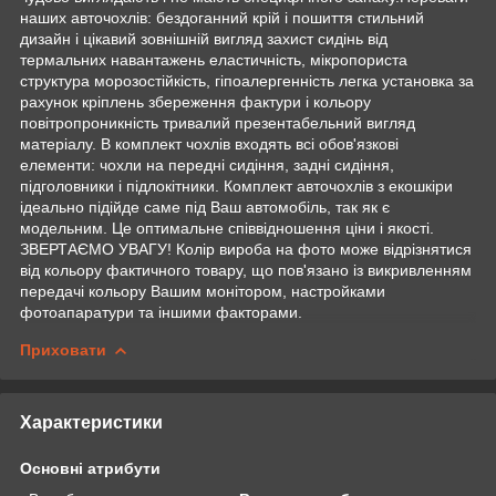
наших авточохлів: бездоганний крій і пошиття стильний
дизайн і цікавий зовнішній вигляд захист сидінь від
термальних навантажень еластичність, мікропориста
структура морозостійкість, гіпоалергенність легка установка за
рахунок кріплень збереження фактури і кольору
повітропроникність тривалий презентабельний вигляд
матеріалу. В комплект чохлів входять всі обов'язкові
елементи: чохли на передні сидіння, задні сидіння,
підголовники і підлокітники. Комплект авточохлів з екошкіри
ідеально підійде саме під Ваш автомобіль, так як є
модельним. Це оптимальне співвідношення ціни і якості.
ЗВЕРТАЄМО УВАГУ! Колір вироба на фото може відрізнятися
від кольору фактичного товару, що пов'язано із викривленням
передачі кольору Вашим монітором, настройками
фотоапаратури та іншими факторами.
Приховати
Характеристики
Основні атрибути