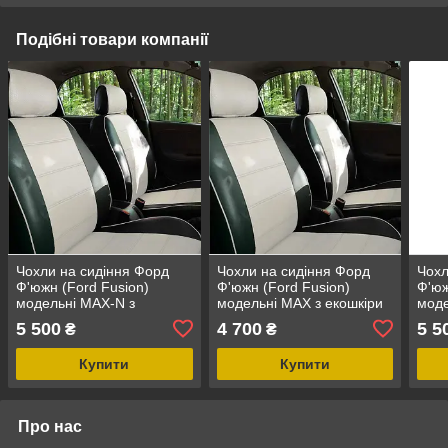
Подібні товари компанії
Чохли на сидіння Форд
Чохли на сидіння Форд
Чохл
Ф'южн (Ford Fusion)
Ф'южн (Ford Fusion)
Ф'юж
модельні MAX-N з
модельні MAX з екошкіри
моде
екошкіри Чорно-білий
Чорно-білий
екош
5 500
4 700
5 5
₴
₴
граф
Купити
Купити
Про нас