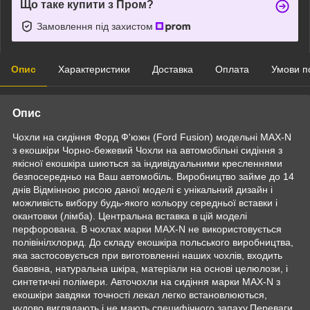
Що таке купити з Пром?
Замовлення під захистом
Опис
Характеристики
Доставка
Оплата
Умови п
Опис
Чохли на сидіння Форд Ф'южн (Ford Fusion) модельні MAX-N
з екошкіри Чорно-бежевий Чохли на автомобільні сидіння з
якісної екошкіра шиються за індивідуальними кресленнями
безпосередньо на Ваш автомобіль. Виробництво займе до 14
днів Відмінною рисою даної моделі є унікальний дизайн і
можливість вибору будь-якого кольору середньої вставки і
окантовки (лімба). Центральна вставка в цій моделі
перфорована. В чохлах марки MAX-N не використовується
полівінілхлорид. До складу екошкіра польського виробництва,
яка застосовується при виготовленні наших чохлів, входить
бавовна, натуральна шкіра, матеріали на основі целюлози, і
синтетичні полімери. Авточохли на сидіння марки MAX-N з
екошкіри завдяки точності лекал легко встановлюються,
чудово виглядають і не мають специфічного запаху.Переваги