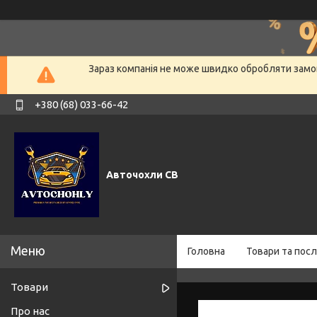
Зараз компанія не може швидко обробляти замов
+380 (68) 033-66-42
Авточохли СВ
Головна
Товари та посл
Товари
Про нас