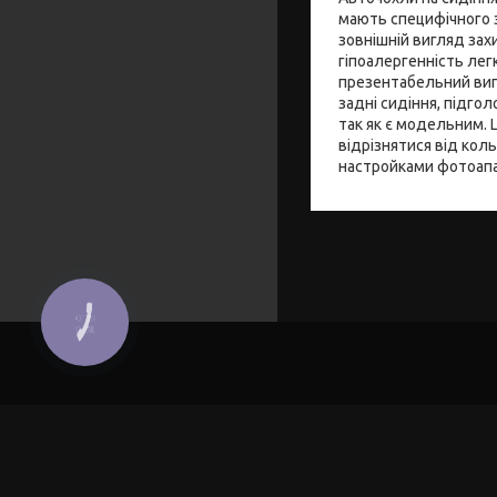
мають специфічного з
зовнішній вигляд зах
гіпоалергенність лег
презентабельний вигл
задні сидіння, підго
так як є модельним. 
відрізнятися від кол
настройками фотоапа
КНОПКА
ЗВ'ЯЗКУ