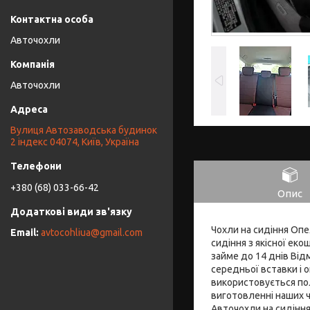
Авточохли
Авточохли
Вулиця Автозаводська будинок
2 індекс 04074, Київ, Україна
+380 (68) 033-66-42
Опис
Чохли на сидіння Опе
avtocohliua@gmail.com
сидіння з якісної е
займе до 14 днів Від
середньої вставки і 
використовується пол
виготовленні наших ч
Авточохли на сидіння