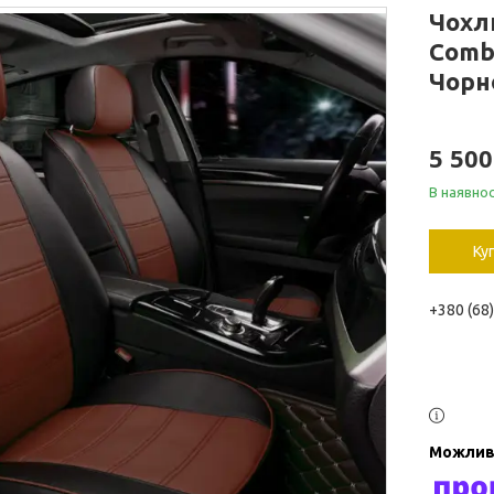
Чохл
Comb
Чорн
5 500
В наявнос
Ку
+380 (68