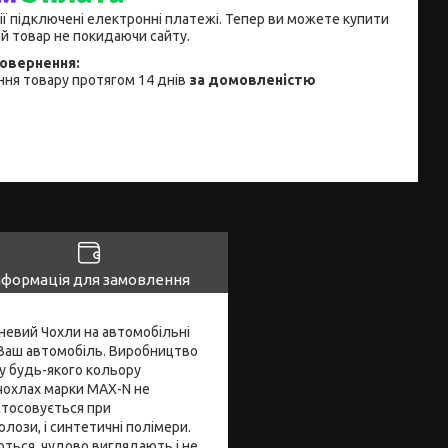
ії підключені електронні платежі. Тепер ви можете купити
й товар не покидаючи сайту.
ня товару протягом 14 днів
за домовленістю
нформація для замовлення
невий Чохли на автомобільні
 Ваш автомобіль. Виробництво
ру будь-якого кольору
 чохлах марки MAX-N не
стосовується при
лози, і синтетичні полімери.
ться, чудово виглядають і не