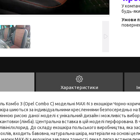
У компан
будь-яки
повернен
Характеристики
І
ль Комбо З (Opel Combo C) модельні MAX-N з екошкіри Чорно-корич
кошкіра шиються за індивідуальними кресленнями безпосередньо на
мінною рисою даної моделі є унікальний дизайн і можливість вибо
окантовки (лімба). Центральна вставка в цій моделі перфорована. В
івінілхлорид. До складу екошкіра польського виробництва, яка за
охлів, входить бавовна, натуральна шкіра, матеріали на основі целю
 марки MAX-N з екошкіри завдяки точності лекал легко встановлюю