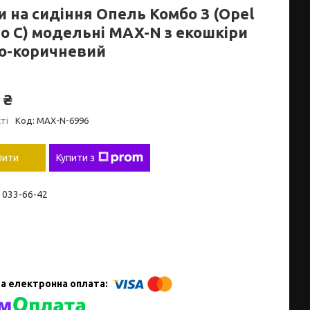
и на сидіння Опель Комбо З (Opel
o C) модельні MAX-N з екошкіри
о-коричневий
 ₴
ті
Код:
MAX-N-6996
пити
Купити з
) 033-66-42