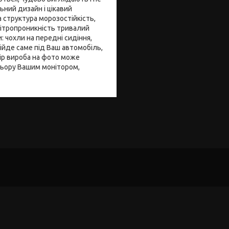
ьний дизайн і цікавий
 структура морозостійкість,
вітропроникність тривалий
 чохли на передні сидіння,
дійде саме під Ваш автомобіль,
лір вироба на фото може
ольору Вашим монітором,