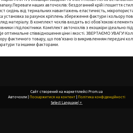
апаху.Переваги наших авточохлів: бездоганний крій і пошиття стил
ист сидінь від термальних навантажень еластичність, мікропориста
ка установка за рахунок кріплень збереження фактури і кольору по
яд матеріалу. В комплект чохлів входять всі обов'язкові елементи:
ловники і підлокітники. Комплект авточохлів з екошкіри ідеально пі
Це оптимальне співвідношення ціни і якості. ЗВЕРТАЄМО УВАГУ! Ко
ьору фактичного товару, що пов'язано із викривленням передачі к
ратури та іншими факторами.
Сайт створений на маркетплейсі
Prom.ua
Авточохли |
Поскаржитися на контент
|
Політика конфіденційності
Select Language
▼