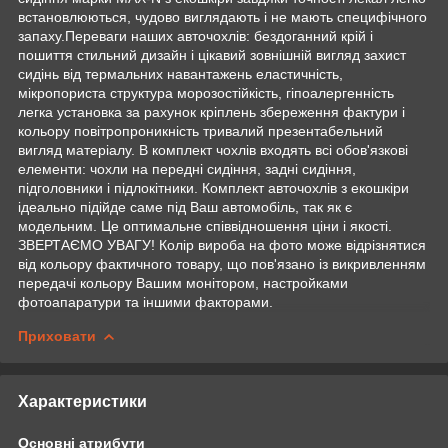
встановлюються, чудово виглядають і не мають специфічного
запаху.Переваги наших авточохлів: бездоганний крій і
пошиття стильний дизайн і цікавий зовнішній вигляд захист
сидінь від термальних навантажень еластичність,
мікропориста структура морозостійкість, гіпоалергенність
легка установка за рахунок кріплень збереження фактури і
кольору повітропроникність тривалий презентабельний
вигляд матеріалу. В комплект чохлів входять всі обов'язкові
елементи: чохли на передні сидіння, задні сидіння,
підголовники і підлокітники. Комплект авточохлів з екошкіри
ідеально підійде саме під Ваш автомобіль, так як є
модельним. Це оптимальне співвідношення ціни і якості.
ЗВЕРТАЄМО УВАГУ! Колір вироба на фото може відрізнятися
від кольору фактичного товару, що пов'язано із викривленням
передачі кольору Вашим монітором, настройками
фотоапаратури та іншими факторами.
Приховати
Характеристики
Основні атрибути