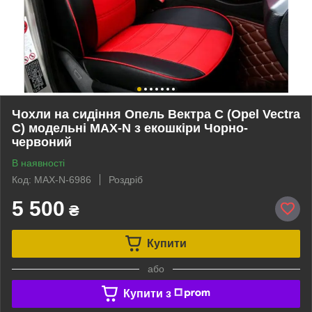
Чохли на сидіння Опель Вектра С (Opel Vectra
C) модельні MAX-N з екошкіри Чорно-
червоний
В наявності
Код: MAX-N-6986
Роздріб
5 500
₴
Купити
або
Купити з