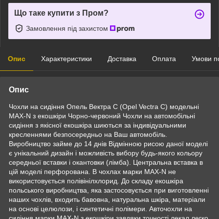
Що таке купити з Пром?
Замовлення під захистом
Опис
Характеристики
Доставка
Оплата
Умови п
Опис
Чохли на сидіння Опель Вектра С (Opel Vectra C) модельні
MAX-N з екошкіри Чорно-червоний Чохли на автомобільні
сидіння з якісної екошкіра шиються за індивідуальними
кресленнями безпосередньо на Ваш автомобіль.
Виробництво займе до 14 днів Відмінною рисою даної моделі
є унікальний дизайн і можливість вибору будь-якого кольору
середньої вставки і окантовки (лімба). Центральна вставка в
цій моделі перфорована. В чохлах марки MAX-N не
використовується полівінілхлорид. До складу екошкіра
польського виробництва, яка застосовується при виготовленні
наших чохлів, входить бавовна, натуральна шкіра, матеріали
на основі целюлози, і синтетичні полімери. Авточохли на
сидіння марки MAX-N з екошкіри завдяки точності лекал легко