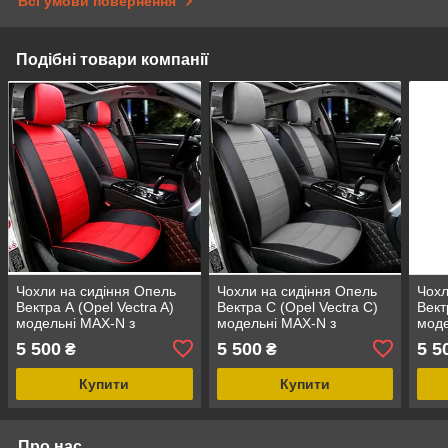
Всі умови повернення
Подібні товари компанії
Чохли на сидіння Опель
Чохли на сидіння Опель
Чохл
Вектра А (Opel Vectra A)
Вектра С (Opel Vectra C)
Вект
модельні MAX-N з
модельні MAX-N з
моде
екошкіри Чорно-червоний
екошкіри Чорно-сірий,
екош
5 500
5 500
5 5
₴
₴
графіт
Купити
Купити
Про нас