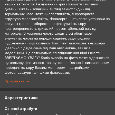
наших авточохлів: бездоганний крій і пошиття стильний
дизайн і цікавий зовнішній вигляд захист сидінь від
термальних навантажень еластичність, мікропориста
структура морозостійкість, гіпоалергенність легка установка за
рахунок кріплень збереження фактури і кольору
повітропроникність тривалий презентабельний вигляд
матеріалу. В комплект чохлів входять всі обов'язкові
елементи: чохли на передні сидіння, задні сидіння,
підголовники і підлокітники. Комплект авточохлів з екошкіри
ідеально підійде саме під Ваш автомобіль, так як є
модельним. Це оптимальне співвідношення ціни і якості.
ЗВЕРТАЄМО УВАГУ! Колір вироба на фото може відрізнятися
від кольору фактичного товару, що пов'язано із викривленням
передачі кольору Вашим монітором, настройками
фотоапаратури та іншими факторами.
Приховати
Характеристики
Основні атрибути