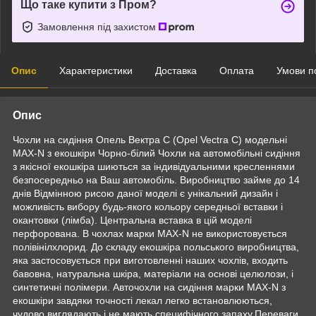
Що таке купити з Пром?
Замовлення під захистом
Опис
Характеристики
Доставка
Оплата
Умови п
Опис
Чохли на сидіння Опель Вектра С (Opel Vectra C) модельні
MAX-N з екошкіри Чорно-білий Чохли на автомобільні сидіння
з якісної екошкіра шиються за індивідуальними кресленнями
безпосередньо на Ваш автомобіль. Виробництво займе до 14
днів Відмінною рисою даної моделі є унікальний дизайн і
можливість вибору будь-якого кольору середньої вставки і
окантовки (лімба). Центральна вставка в цій моделі
перфорована. В чохлах марки MAX-N не використовується
полівінілхлорид. До складу екошкіра польського виробництва,
яка застосовується при виготовленні наших чохлів, входить
бавовна, натуральна шкіра, матеріали на основі целюлози, і
синтетичні полімери. Авточохли на сидіння марки MAX-N з
екошкіри завдяки точності лекал легко встановлюються,
чудово виглядають і не мають специфічного запаху.Переваги