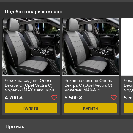
Подібні товари компанії
Чохли на сидіння Опель
Чохли на сидіння Опель
Чохл
Вектра С (Opel Vectra C)
Вектра С (Opel Vectra C)
Вект
модельні MAX з екошкіри
модельні MAX-N з
моде
Чорно-сірий, графіт
екошкіри Чорно-сірий,
екош
4 700
5 500
5 5
₴
₴
графіт
Купити
Купити
Про нас