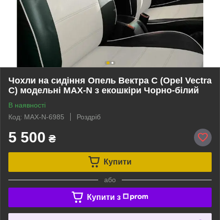
Чохли на сидіння Опель Вектра С (Opel Vectra
C) модельні MAX-N з екошкіри Чорно-білий
В наявності
Код: MAX-N-6985
Роздріб
5 500
₴
Купити
або
Купити з