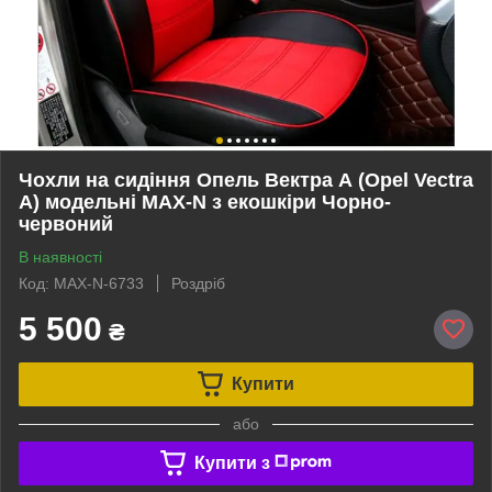
Чохли на сидіння Опель Вектра А (Opel Vectra
A) модельні MAX-N з екошкіри Чорно-
червоний
В наявності
Код: MAX-N-6733
Роздріб
5 500
₴
Купити
або
Купити з