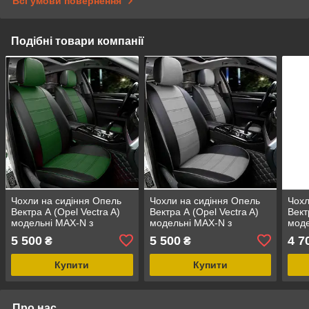
Всі умови повернення
Подібні товари компанії
Чохли на сидіння Опель
Чохли на сидіння Опель
Чохл
Вектра А (Opel Vectra A)
Вектра А (Opel Vectra A)
Вект
модельні MAX-N з
модельні MAX-N з
моде
екошкіри Чорно-зелений
екошкіри Чорно-сірий,
Чор
5 500
5 500
4 7
₴
₴
графіт
Купити
Купити
Про нас