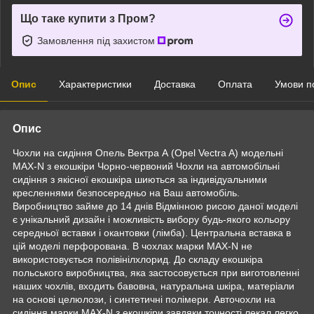
Що таке купити з Пром?
Замовлення під захистом
Опис
Характеристики
Доставка
Оплата
Умови п
Опис
Чохли на сидіння Опель Вектра А (Opel Vectra A) модельні
MAX-N з екошкіри Чорно-червоний Чохли на автомобільні
сидіння з якісної екошкіра шиються за індивідуальними
кресленнями безпосередньо на Ваш автомобіль.
Виробництво займе до 14 днів Відмінною рисою даної моделі
є унікальний дизайн і можливість вибору будь-якого кольору
середньої вставки і окантовки (лімба). Центральна вставка в
цій моделі перфорована. В чохлах марки MAX-N не
використовується полівінілхлорид. До складу екошкіра
польського виробництва, яка застосовується при виготовленні
наших чохлів, входить бавовна, натуральна шкіра, матеріали
на основі целюлози, і синтетичні полімери. Авточохли на
сидіння марки MAX-N з екошкіри завдяки точності лекал легко