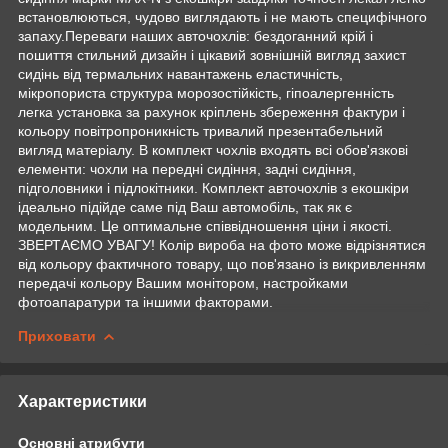
встановлюються, чудово виглядають і не мають специфічного
запаху.Переваги наших авточохлів: бездоганний крій і
пошиття стильний дизайн і цікавий зовнішній вигляд захист
сидінь від термальних навантажень еластичність,
мікропориста структура морозостійкість, гіпоалергенність
легка установка за рахунок кріплень збереження фактури і
кольору повітропроникність тривалий презентабельний
вигляд матеріалу. В комплект чохлів входять всі обов'язкові
елементи: чохли на передні сидіння, задні сидіння,
підголовники і підлокітники. Комплект авточохлів з екошкіри
ідеально підійде саме під Ваш автомобіль, так як є
модельним. Це оптимальне співвідношення ціни і якості.
ЗВЕРТАЄМО УВАГУ! Колір вироба на фото може відрізнятися
від кольору фактичного товару, що пов'язано із викривленням
передачі кольору Вашим монітором, настройками
фотоапаратури та іншими факторами.
Приховати
Характеристики
Основні атрибути