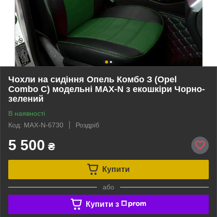
Чохли на сидіння Опель Комбо З (Opel
Combo C) модельні MAX-N з екошкіри Чорно-
зелений
В наявності
Код: MAX-N-6730
Роздріб
5 500
₴
Купити
або
Купити з