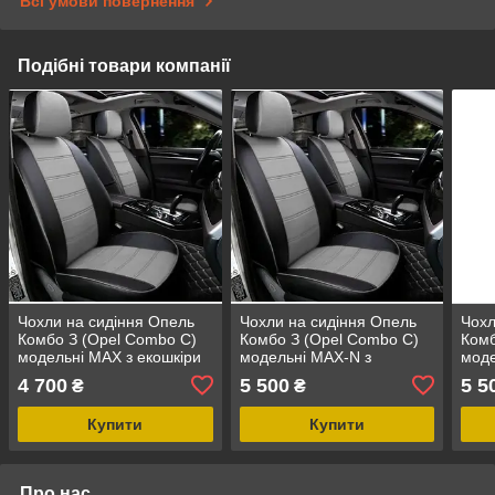
Всі умови повернення
Подібні товари компанії
Чохли на сидіння Опель
Чохли на сидіння Опель
Чохл
Комбо З (Opel Combo C)
Комбо З (Opel Combo C)
Комб
модельні MAX з екошкіри
модельні MAX-N з
моде
Чорно-сірий, графіт
екошкіри Чорно-сірий,
екош
4 700
5 500
5 5
₴
₴
графіт
Купити
Купити
Про нас