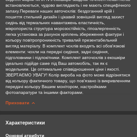
встановлюються, чудово виглядають і не мають специфічного
запаху.Переваги наших авточохлів: бездоганний крій і
пошиття стильний дизайн і цікавий зовнішній вигляд захист
сидінь від термальних навантажень еластичність,
мікропориста структура морозостійкість, гіпоалергенність
легка установка за рахунок кріплень збереження фактури і
кольору повітропроникність тривалий презентабельний
вигляд матеріалу. В комплект чохлів входять всі обов'язкові
елементи: чохли на передні сидіння, задні сидіння,
підголовники і підлокітники. Комплект авточохлів з екошкіри
ідеально підійде саме під Ваш автомобіль, так як є
модельним. Це оптимальне співвідношення ціни і якості.
ЗВЕРТАЄМО УВАГУ! Колір вироба на фото може відрізнятися
від кольору фактичного товару, що пов'язано із викривленням
передачі кольору Вашим монітором, настройками
фотоапаратури та іншими факторами.
Приховати
Характеристики
Основні атрибути