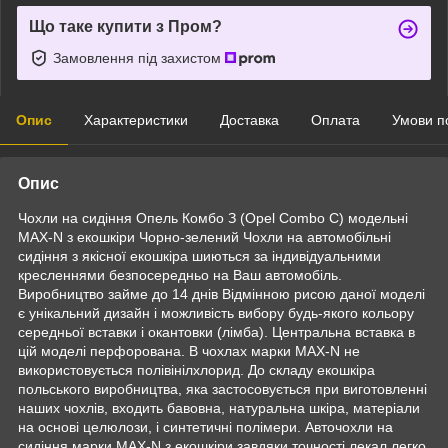
Що таке купити з Пром?
Замовлення під захистом
Опис
Характеристики
Доставка
Оплата
Умови п
Опис
Чохли на сидіння Опель Комбо З (Opel Combo C) модельні
MAX-N з екошкіри Чорно-зелений Чохли на автомобільні
сидіння з якісної екошкіра шиються за індивідуальними
кресленнями безпосередньо на Ваш автомобіль.
Виробництво займе до 14 днів Відмінною рисою даної моделі
є унікальний дизайн і можливість вибору будь-якого кольору
середньої вставки і окантовки (лімба). Центральна вставка в
цій моделі перфорована. В чохлах марки MAX-N не
використовується полівінілхлорид. До складу екошкіра
польського виробництва, яка застосовується при виготовленні
наших чохлів, входить бавовна, натуральна шкіра, матеріали
на основі целюлози, і синтетичні полімери. Авточохли на
сидіння марки MAX-N з екошкіри завдяки точності лекал легко