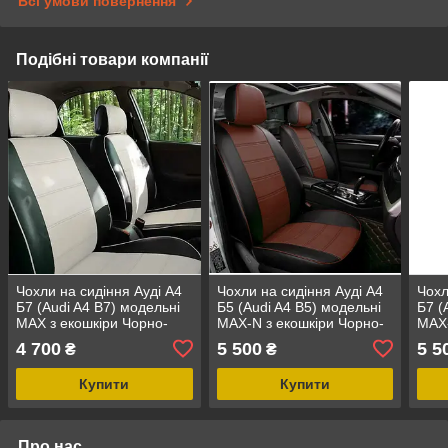
Всі умови повернення
Подібні товари компанії
Чохли на сидіння Ауді А4
Чохли на сидіння Ауді А4
Чохл
Б7 (Audi A4 B7) модельні
Б5 (Audi A4 B5) модельні
Б7 (
MAX з екошкіри Чорно-
MAX-N з екошкіри Чорно-
MAX-
білий
коричневий
сіри
4 700
5 500
5 5
₴
₴
Купити
Купити
Про нас