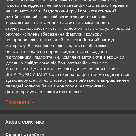
чудово виглядають і не мають специфічного запаху.Переваги
наших авточохлів: бездоганний крій і пошиття стильний
дизайн і цікавий зовнішній вигляд захист сидінь від
термальних навантажень еластичність, мікропориста
структура морозостійкість, гіпоалергенність легка установка за
рахунок кріплень збереження фактури і кольору
повітропроникність тривалий презентабельний вигляд
матеріалу. В комплект чохлів входять всі обов'язкові
елементи: чохли на передні сидіння, задні сидіння,
підголовники і підлокітники. Комплект авточохлів з екошкіри
ідеально підійде саме під Ваш автомобіль, так як є
модельним. Це оптимальне співвідношення ціни і якості.
ЗВЕРТАЄМО УВАГУ! Колір вироба на фото може відрізнятися
від кольору фактичного товару, що пов'язано із викривленням
передачі кольору Вашим монітором, настройками
фотоапаратури та іншими факторами.
Приховати
Характеристики
Основні атрибути