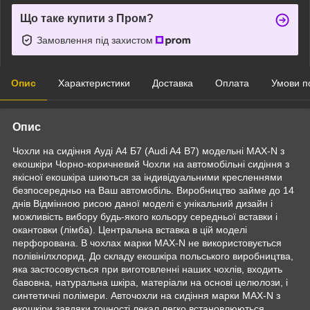
Що таке купити з Пром?
Замовлення під захистом
Опис
Характеристики
Доставка
Оплата
Умови п
Опис
Чохли на сидіння Ауді А4 Б7 (Audi A4 B7) модельні MAX-N з
екошкіри Чорно-коричневий Чохли на автомобільні сидіння з
якісної екошкіра шиються за індивідуальними кресленнями
безпосередньо на Ваш автомобіль. Виробництво займе до 14
днів Відмінною рисою даної моделі є унікальний дизайн і
можливість вибору будь-якого кольору середньої вставки і
окантовки (лімба). Центральна вставка в цій моделі
перфорована. В чохлах марки MAX-N не використовується
полівінілхлорид. До складу екошкіра польського виробництва,
яка застосовується при виготовленні наших чохлів, входить
бавовна, натуральна шкіра, матеріали на основі целюлози, і
синтетичні полімери. Авточохли на сидіння марки MAX-N з
екошкіри завдяки точності лекал легко встановлюються,