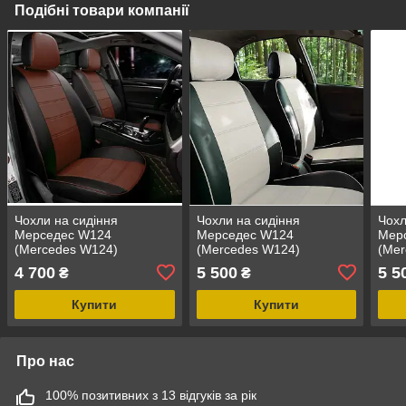
Подібні товари компанії
Чохли на сидіння
Чохли на сидіння
Чохл
Мерседес W124
Мерседес W124
Мер
(Mercedes W124)
(Mercedes W124)
(Mer
модельні MAX з екошкіри
модельні MAX-N з
моде
4 700
5 500
5 5
₴
₴
Чорно-коричневий
екошкіри Чорно-білий
екош
Купити
Купити
Про нас
100% позитивних з 13 відгуків за рік