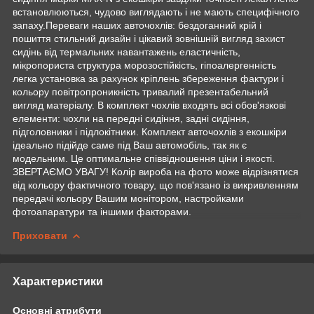
встановлюються, чудово виглядають і не мають специфічного
запаху.Переваги наших авточохлів: бездоганний крій і
пошиття стильний дизайн і цікавий зовнішній вигляд захист
сидінь від термальних навантажень еластичність,
мікропориста структура морозостійкість, гіпоалергенність
легка установка за рахунок кріплень збереження фактури і
кольору повітропроникність тривалий презентабельний
вигляд матеріалу. В комплект чохлів входять всі обов'язкові
елементи: чохли на передні сидіння, задні сидіння,
підголовники і підлокітники. Комплект авточохлів з екошкіри
ідеально підійде саме під Ваш автомобіль, так як є
модельним. Це оптимальне співвідношення ціни і якості.
ЗВЕРТАЄМО УВАГУ! Колір вироба на фото може відрізнятися
від кольору фактичного товару, що пов'язано із викривленням
передачі кольору Вашим монітором, настройками
фотоапаратури та іншими факторами.
Приховати
Характеристики
Основні атрибути