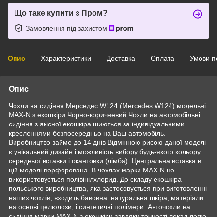
Що таке купити з Пром?
Замовлення під захистом
Опис
Характеристики
Доставка
Оплата
Умови п
Опис
Чохли на сидіння Мерседес W124 (Mercedes W124) модельні
MAX-N з екошкіри Чорно-коричневий Чохли на автомобільні
сидіння з якісної екошкіра шиються за індивідуальними
кресленнями безпосередньо на Ваш автомобіль.
Виробництво займе до 14 днів Відмінною рисою даної моделі
є унікальний дизайн і можливість вибору будь-якого кольору
середньої вставки і окантовки (лімба). Центральна вставка в
цій моделі перфорована. В чохлах марки MAX-N не
використовується полівінілхлорид. До складу екошкіра
польського виробництва, яка застосовується при виготовленні
наших чохлів, входить бавовна, натуральна шкіра, матеріали
на основі целюлози, і синтетичні полімери. Авточохли на
сидіння марки MAX-N з екошкіри завдяки точності лекал легко