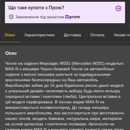
Що таке купити з Пром?
Замовлення під захистом
Опис
Характеристики
Доставка
Оплата
Умови п
Опис
Чохли на сидіння Мерседес W201 (Mercedes W201) модельні
MAX-N з екошкіри Чорно-бежевий Чохли на автомобільні
сидіння з якісної екошкіра шиються за індивідуальними
кресленнями безпосередньо на Ваш автомобіль.
Виробництво займе до 14 днів Відмінною рисою даної моделі
є унікальний дизайн і можливість вибору будь-якого кольору
середньої вставки і окантовки (лімба). Центральна вставка в
цій моделі перфорована. В чохлах марки MAX-N не
використовується полівінілхлорид. До складу екошкіра
польського виробництва, яка застосовується при виготовленні
наших чохлів, входить бавовна, натуральна шкіра, матеріали
на основі целюлози, і синтетичні полімери. Авточохли на
сидіння марки MAX-N з екошкіри завдяки точності лекал легко