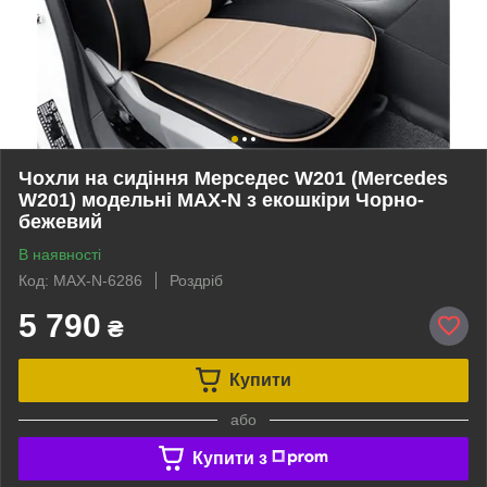
Чохли на сидіння Мерседес W201 (Mercedes
W201) модельні MAX-N з екошкіри Чорно-
бежевий
В наявності
Код: MAX-N-6286
Роздріб
5 790
₴
Купити
або
Купити з