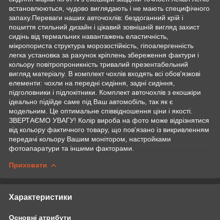
встановлюються, чудово виглядають і не мають специфічного
запаху.Переваги наших авточохлів: бездоганний крій і
пошиття стильний дизайн і цікавий зовнішній вигляд захист
сидінь від термальних навантажень еластичність,
мікропориста структура морозостійкість, гіпоалергенність
легка установка за рахунок кріплень збереження фактури і
кольору повітропроникність тривалий презентабельний
вигляд матеріалу. В комплект чохлів входять всі обов'язкові
елементи: чохли на передні сидіння, задні сидіння,
підголовники і підлокітники. Комплект авточохлів з екошкіри
ідеально підійде саме під Ваш автомобіль, так як є
модельним. Це оптимальне співвідношення ціни і якості.
ЗВЕРТАЄМО УВАГУ! Колір вироба на фото може відрізнятися
від кольору фактичного товару, що пов'язано із викривленням
передачі кольору Вашим монітором, настройками
фотоапаратури та іншими факторами.
Приховати
Характеристики
Основні атрибути