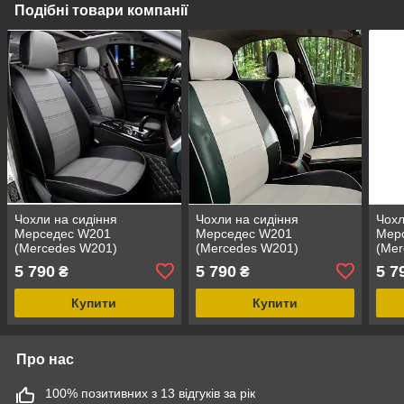
Подібні товари компанії
Чохли на сидіння
Чохли на сидіння
Чохл
Мерседес W201
Мерседес W201
Мер
(Mercedes W201)
(Mercedes W201)
(Mer
модельні MAX-N з
модельні MAX-N з
моде
5 790
5 790
5 7
₴
₴
екошкіри Чорно-сірий,
екошкіри Чорно-білий
екош
графіт
Купити
Купити
Про нас
100% позитивних з 13 відгуків за рік