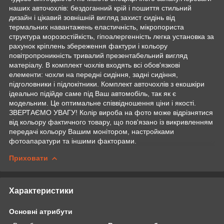
наших авточохлів: бездоганний крій і пошиття стильний
дизайн і цікавий зовнішній вигляд захист сидінь від
термальних навантажень еластичність, мікропориста
структура морозостійкість, гіпоалергенність легка установка за
рахунок кріплень збереження фактури і кольору
повітропроникність тривалий презентабельний вигляд
матеріалу. В комплект чохлів входять всі обов'язкові
елементи: чохли на передні сидіння, задні сидіння,
підголовники і підлокітники. Комплект авточохлів з екошкіри
ідеально підійде саме під Ваш автомобіль, так як є
модельним. Це оптимальне співвідношення ціни і якості.
ЗВЕРТАЄМО УВАГУ! Колір вироба на фото може відрізнятися
від кольору фактичного товару, що пов'язано із викривленням
передачі кольору Вашим монітором, настройками
фотоапаратури та іншими факторами.
Приховати
Характеристики
Основні атрибути