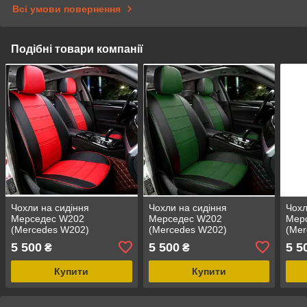
Всі умови повернення
Подібні товари компанії
Чохли на сидіння
Чохли на сидіння
Чохл
Мерседес W202
Мерседес W202
Мер
(Mercedes W202)
(Mercedes W202)
(Mer
модельні MAX-N з
модельні MAX-N з
моде
5 500
5 500
5 5
₴
₴
екошкіри Чорно-червоний
екошкіри Чорно-зелений
екош
кори
Купити
Купити