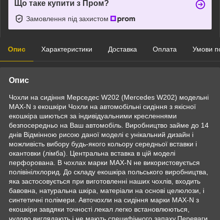
Що таке купити з Пром?
Замовлення під захистом
Опис
Характеристики
Доставка
Оплата
Умови п
Опис
Чохли на сидіння Мерседес W202 (Mercedes W202) модельні
MAX-N з екошкіри Чохли на автомобільні сидіння з якісної
екошкіра шиються за індивідуальними кресленнями
безпосередньо на Ваш автомобіль. Виробництво займе до 14
днів Відмінною рисою даної моделі є унікальний дизайн і
можливість вибору будь-якого кольору середньої вставки і
окантовки (лімба). Центральна вставка в цій моделі
перфорована. В чохлах марки MAX-N не використовується
полівінілхлорид. До складу екошкіра польського виробництва,
яка застосовується при виготовленні наших чохлів, входить
бавовна, натуральна шкіра, матеріали на основі целюлози, і
синтетичні полімери. Авточохли на сидіння марки MAX-N з
екошкіри завдяки точності лекал легко встановлюються,
чудово виглядають і не мають специфічного запаху.Переваги