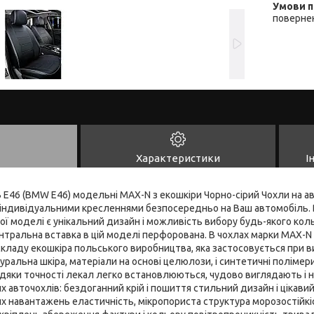
повернен
Характеристики
І
 Е46 (BMW E46) модельні MAX-N з екошкіри Чорно-сірий Чохли на авт
 індивідуальними кресленнями безпосередньо на Ваш автомобіль. 
ї моделі є унікальний дизайн і можливість вибору будь-якого коль
ентральна вставка в цій моделі перфорована. В чохлах марки MAX-
складу екошкіра польського виробництва, яка застосовується при в
уральна шкіра, матеріали на основі целюлози, і синтетичні полімер
вдяки точності лекал легко встановлюються, чудово виглядають і 
х авточохлів: бездоганний крій і пошиття стильний дизайн і цікави
х навантажень еластичність, мікропориста структура морозостійкіс