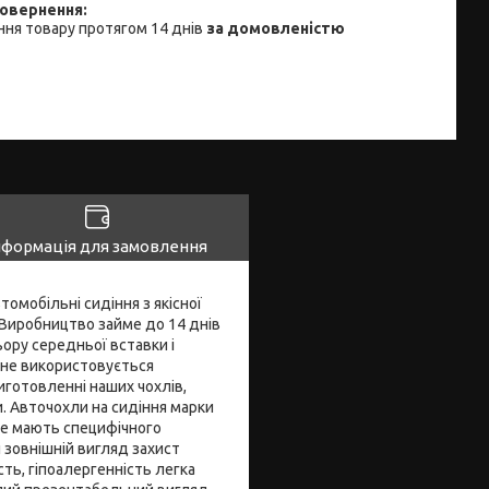
ня товару протягом 14 днів
за домовленістю
нформація для замовлення
омобільні сидіння з якісної
Виробництво займе до 14 днів
ору середньої вставки і
N не використовується
иготовленні наших чохлів,
и. Авточохли на сидіння марки
не мають специфічного
й зовнішній вигляд захист
ть, гіпоалергенність легка