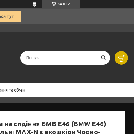
Кошик
ння та обмін
и на сидіння БМВ Е46 (BMW E46)
льні MAX-N з екошкіри Чорно-