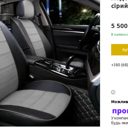
сірий
5 500
В наявнос
Ку
+380 (68
У компан
будь-яки