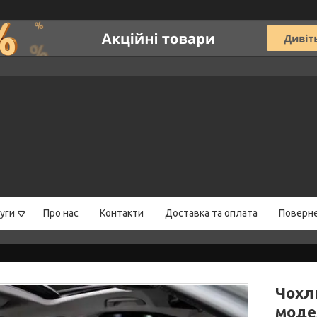
уги
Про нас
Контакти
Доставка та оплата
Поверне
Чохл
моде