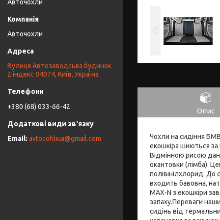
Авточохли
Авточохли
Вулиця Автозаводська будинок
2 індекс 04074, Київ, Україна
+380 (68) 033-66-42
Опис
Чохли на сидіння БМВ
avtocohliua@gmail.com
екошкіра шиються за
Відмінною рисою дано
окантовки (лімба). Ц
полівінілхлорид. До 
входить бавовна, нат
MAX-N з екошкіри за
запаху.Переваги наши
сидінь від термальни