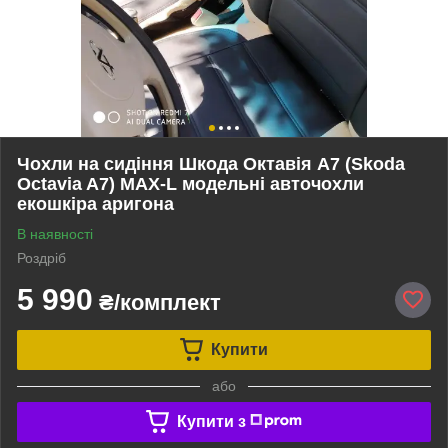
Чохли на сидіння Шкода Октавія А7 (Skoda
Octavia A7) MAX-L модельні авточохли
екошкіра аригона
В наявності
Роздріб
5 990
₴/комплект
Купити
або
Купити з