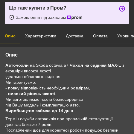
Що таке купити з Пром?
Замовлення під захистом
Опис
Характеристики
Доставка
Оплата
Умови п
Опис
Авточохли
на
Skoda octavia a7
Чохол на сидіння MAX-L
з
екошкіри високої якості
ідеально облягають сидіння.
Ми гарантуємо:
- повну відповідність необхідним розмірам,
-
високий рівень якості.
Ми виготовляємо чохли безпосередньо
під Вашу модель і комплектацію авто.
Виробництво займає до 14 днів
Термін служби авточохлів при правильній експлуатації
досягає близько 7 років.
Послаблений шов для коректної роботи подушок безпеки.