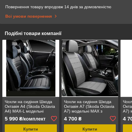
Повернення товару впродовж 14 днів за домовленістю
Всі умови повернення
Подібні товари компанії
Чохли на сидіння Шкода
Чохли на сидіння Шкода
Чохл
Октавія А4 (Skoda Octavia
Октавія А7 (Skoda Octavia
Окта
A4) MAX-L модельні
A7) модельні MAX з
A7) 
авточохли екошкіра
екошкіри Чорно-сірий,
екош
5 990
4 700
4 7
₴/комплект
₴
аригона
графіт
Купити
Купити