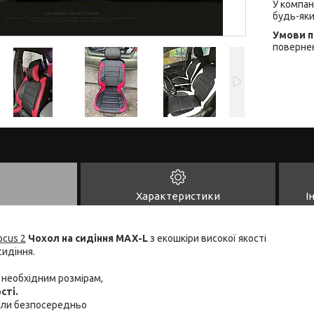
У компан
будь-яки
повернен
Характеристики
І
ocus 2
Чохол на сидіння MAX-L
з екошкіри високої якості
сидіння.
ь необхідним розмірам,
сті.
хли безпосередньо