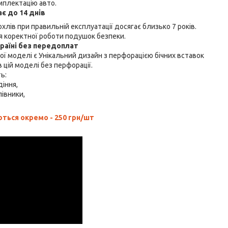
мплектацію авто.
є до 14 днів
хлів при правильній експлуатації досягає близько 7 років.
 коректної роботи подушок безпеки.
країні без передоплат
ї моделі є Унікальний дизайн з перфорацією бічних вставок
 цій моделі без перфорації.
ть:
діння,
лівники,
ься окремо - 250 грн/шт