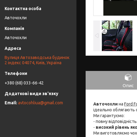
Авточохли
Авточохли
Вулиця Автозаводська будинок
2 індекс 04074, Київ, Україна
+380 (68) 033-66-42
Опис
avtocohliua@gmail.com
Авточохли
на
Ford F
ідеально облягають 
Ми гарантуємо:
- повну відповідніст
-
високий рівень яко
Ми виготовляємо чо