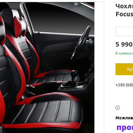
Чохл
Focus
5 99
В наявнос
Ку
+380 (68