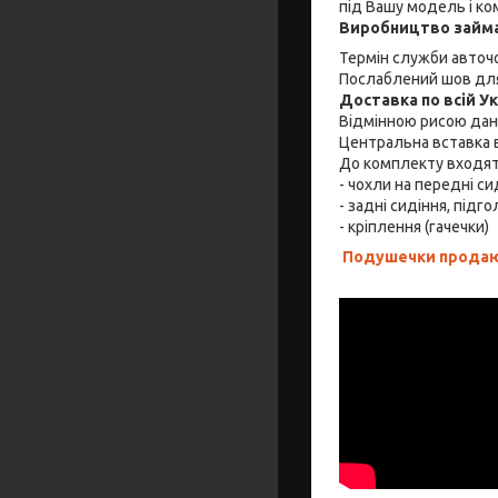
під Вашу модель і ко
Виробництво займа
Термін служби авточо
Послаблений шов для
Доставка по всій У
Відмінною рисою дано
Центральна вставка в
До комплекту входя
- чохли на передні си
- задні сидіння, підго
- кріплення (гачечки)
Подушечки продают