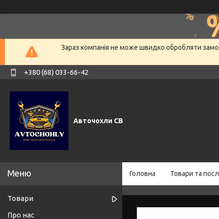
Зараз компанія не може швидко обробляти замов
+380 (68) 033-66-42
Авточохли СВ
Головна
Товари та посл
Товари
Про нас