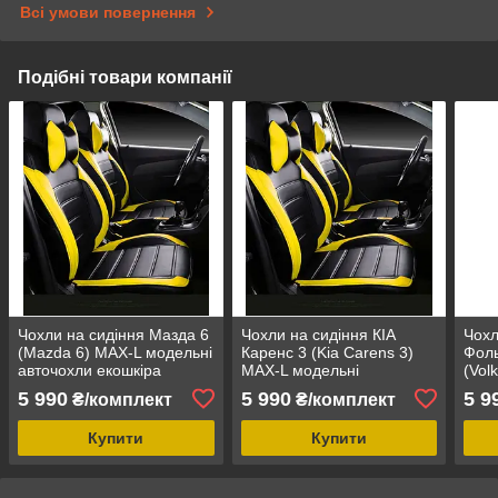
Всі умови повернення
Подібні товари компанії
Чохли на сидіння Мазда 6
Чохли на сидіння КІА
Чохл
(Mazda 6) MAX-L модельні
Каренс 3 (Kia Carens 3)
Фоль
авточохли екошкіра
MAX-L модельні
(Vol
аригона
авточохли екошкіра
MAX-
5 990
5 990
5 9
₴/комплект
₴/комплект
аригона
авто
ариг
Купити
Купити