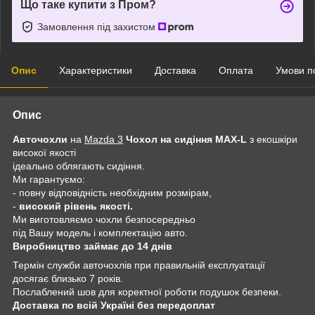
Що таке купити з Пром?
Замовлення під захистом
Опис
Характеристики
Доставка
Оплата
Умови п
Опис
Авточохли
на
Mazda 3
Чохол на сидіння MAX-L
з екошкіри
високої якості
ідеально облягають сидіння.
Ми гарантуємо:
- повну відповідність необхідним розмірам,
-
високий рівень якості.
Ми виготовляємо чохли безпосередньо
під Вашу модель і комплектацію авто.
Виробництво займає до 14 днів
Термін служби авточохлів при правильній експлуатації
досягає близько 7 років.
Послаблений шов для коректної роботи подушок безпеки.
Доставка по всій Україні без передоплат