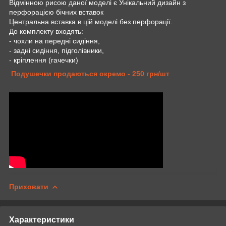
Відмінною рисою даної моделі є Унікальний дизайн з
перфорацією бічних вставок
Центральна вставка в цій моделі без перфорації.
До комплекту входять:
- чохли на передні сидіння,
- задні сидіння, підголівники,
- кріплення (гачечки)
Подушечки продаються окремо - 250 грн/шт
Приховати
Характеристики