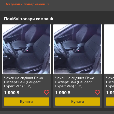
Всі умови повернення
Подібні товари компанії
Чохли на сидіння Пежо
Чохли на сидіння Пежо
Чохл
Експерт Ван (Peugeot
Експерт Ван (Peugeot
Експ
Expert Van) 1+2,
Expert Van) 1+2,
Expe
універсальні авточохли з
універсальні авточохли з
унів
1 990
1 990
1 9
₴
₴
екошкіри в Україні
екошкіри в Україні
екош
Купити
Купити