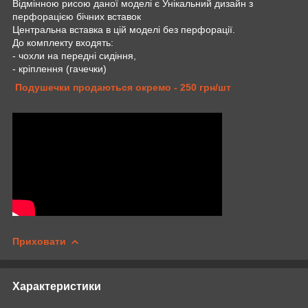
Відмінною рисою даної моделі є Унікальний дизайн з
перфорацією бічних вставок
Центральна вставка в цій моделі без перфорації.
До комплекту входять:
- чохли на передні сидіння,
- кріплення (гачечки)
Подушечки продаються окремо - 250 грн/шт
Приховати
Характеристики