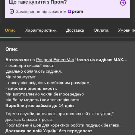
Що таке купити з Пром?
Замовлення під захистом
Опис
Характеристики
Доставка
Оплата
Умови п
Опис
Авточохли
на
Peugeot Expert Van
Чохол на сидіння MAX-L
з екошкіри високої якості
ідеально облягають сидіння.
Ми гарантуємо:
- повну відповідність необхідним розмірам,
-
високий рівень якості.
Ми виготовляємо чохли безпосередньо
під Вашу модель і комплектацію авто.
Виробництво займає до 14 днів
Термін служби авточохлів при правильній експлуатації
досягає близько 7 років.
Послаблений шов для коректної роботи подушок безпеки.
Доставка по всій Україні без передоплат