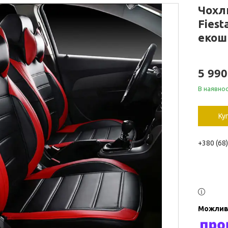
Чохли
Fies
екош
5 99
В наявнос
Ку
+380 (68