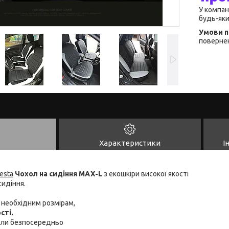
У компан
будь-яки
повернен
Характеристики
І
iesta
Чохол на сидіння MAX-L
з екошкіри високої якості
сидіння.
ь необхідним розмірам,
сті.
хли безпосередньо