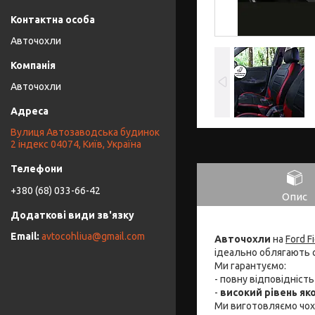
Авточохли
Авточохли
Вулиця Автозаводська будинок
2 індекс 04074, Київ, Україна
+380 (68) 033-66-42
Опис
avtocohliua@gmail.com
Авточохли
на
Ford F
ідеально облягають 
Ми гарантуємо:
- повну відповідніст
-
високий рівень яко
Ми виготовляємо чо