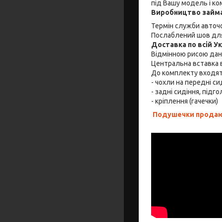
під Вашу модель і ко
Виробництво займа
Термін служби авточо
Послаблений шов для
Доставка по всій У
Відмінною рисою дано
Центральна вставка в
До комплекту входя
- чохли на передні си
- задні сидіння, підго
- кріплення (гачечки)
Подушечки продают