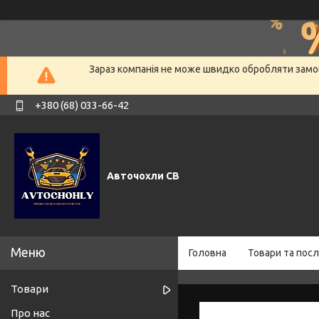
Зараз компанія не може швидко обробляти замов
+380 (68) 033-66-42
Авточохли СВ
Головна
Товари та посл
Товари
Про нас