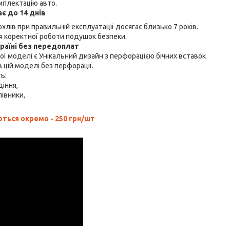
мплектацію авто.
є до 14 днів
хлів при правильній експлуатації досягає близько 7 років.
 коректної роботи подушок безпеки.
країні без передоплат
ї моделі є Унікальний дизайн з перфорацією бічних вставок
 цій моделі без перфорації.
ть:
діння,
лівники,
ься окремо - 250 грн/шт