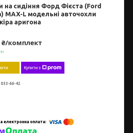
 на сидіння Форд Фієста (Ford
ta) MAX-L модельні авточохли
кіра аригона
0 ₴/комплект
ті
пити
Купити з
) 033-66-42