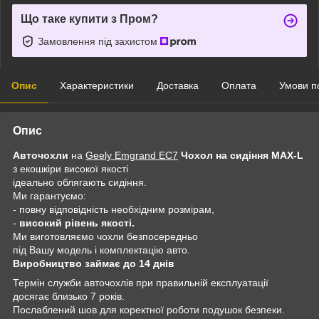
Що таке купити з Пром?
Замовлення під захистом
Опис
Характеристики
Доставка
Оплата
Умови п
Опис
Авточохли
на
Geely Emgrand ЕС7
Чохол на сидіння MAX-L
з екошкіри високої якості
ідеально облягають сидіння.
Ми гарантуємо:
- повну відповідність необхідним розмірам,
-
високий рівень якості.
Ми виготовляємо чохли безпосередньо
під Вашу модель і комплектацію авто.
Виробництво займає до 14 днів
Термін служби авточохлів при правильній експлуатації
досягає близько 7 років.
Послаблений шов для коректної роботи подушок безпеки.