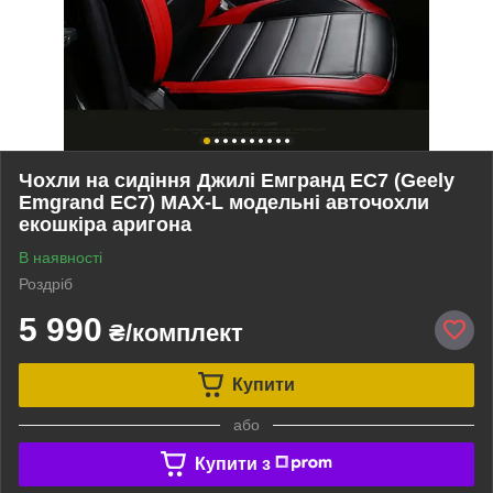
Чохли на сидіння Джилі Емгранд ЕС7 (Geely
Emgrand EC7) MAX-L модельні авточохли
екошкіра аригона
В наявності
Роздріб
5 990
₴/комплект
Купити
або
Купити з