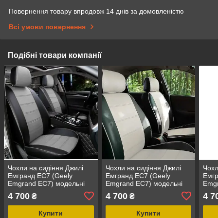
Повернення товару впродовж 14 днів за домовленістю
Всі умови повернення
Подібні товари компанії
Чохли на сидіння Джилі
Чохли на сидіння Джилі
Чохл
Емгранд ЕС7 (Geely
Емгранд ЕС7 (Geely
Емгр
Emgrand EC7) модельні
Emgrand EC7) модельні
Emgr
MAX з екошкіри Чорно-
MAX з екошкіри Чорно-
MAX 
4 700
4 700
4 7
₴
₴
сірий, графіт
білий
жовт
Купити
Купити