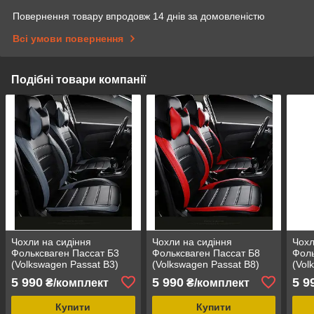
Повернення товару впродовж 14 днів за домовленістю
Всі умови повернення
Подібні товари компанії
Чохли на сидіння
Чохли на сидіння
Чохл
Фольксваген Пассат Б3
Фольксваген Пассат Б8
Фоль
(Volkswagen Passat B3)
(Volkswagen Passat B8)
(Vol
MAX-L модельні
MAX-L модельні
MAX-
5 990
5 990
5 9
₴/комплект
₴/комплект
авточохли екошкіра
авточохли екошкіра
авто
аригона
арігона
ариг
Купити
Купити