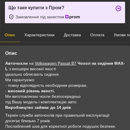
Що таке купити з Пром?
Замовлення під захистом
Опис
Характеристики
Доставка
Оплата
Умови п
Опис
Авточохли
на
Volkswagen Passat B7
Чохол на сидіння MAX-
L
з екошкіри високої якості
ідеально облягають сидіння.
Ми гарантуємо:
- повну відповідність необхідним розмірам,
-
високий рівень якості.
Ми виготовляємо чохли безпосередньо
під Вашу модель і комплектацію авто.
Виробництво займає до 14 днів
Термін служби авточохлів при правильній експлуатації
досягає близько 7 років.
Послаблений шов для коректної роботи подушок безпеки.