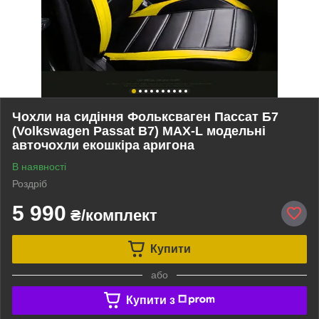
Чохли на сидіння Фольксваген Пассат Б7
(Volkswagen Passat B7) MAX-L модельні
авточохли екошкіра аригона
В наявності
Роздріб
5 990
₴/комплект
Купити
або
Купити з