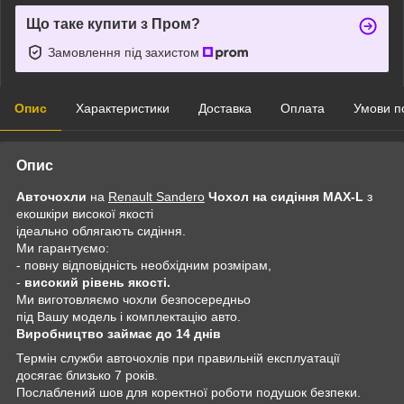
Що таке купити з Пром?
Замовлення під захистом
Опис
Характеристики
Доставка
Оплата
Умови п
Опис
Авточохли
на
Renault Sandero
Чохол на сидіння MAX-L
з
екошкіри високої якості
ідеально облягають сидіння.
Ми гарантуємо:
- повну відповідність необхідним розмірам,
-
високий рівень якості.
Ми виготовляємо чохли безпосередньо
під Вашу модель і комплектацію авто.
Виробництво займає до 14 днів
Термін служби авточохлів при правильній експлуатації
досягає близько 7 років.
Послаблений шов для коректної роботи подушок безпеки.