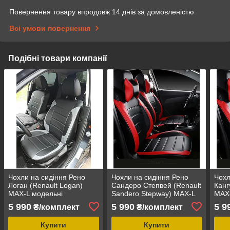
Повернення товару впродовж 14 днів за домовленістю
Всі умови повернення
Подібні товари компанії
Чохли на сидіння Рено
Чохли на сидіння Рено
Чохл
Логан (Renault Logan)
Сандеро Степвей (Renault
Канг
MAX-L модельні
Sandero Stepway) MAX-L
MAX-
авточохли екошкіра
модельні авточохли
авто
5 990
5 990
5 9
₴/комплект
₴/комплект
аригона
екошкіра аригона
ариг
Купити
Купити