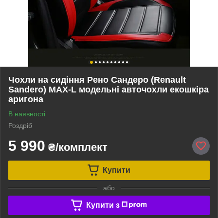
Чохли на сидіння Рено Сандеро (Renault
Sandero) MAX-L модельні авточохли екошкіра
аригона
В наявності
Роздріб
5 990
₴/комплект
Купити
або
Купити з