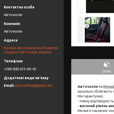
Авточохли
Авточохли
Вулиця Автозаводська будинок
2 індекс 04074, Київ, Україна
+380 (68) 033-66-42
Опис
avtocohliua@gmail.com
Авточохли
на
Renaul
ідеально облягають 
Ми гарантуємо:
- повну відповідніст
-
високий рівень яко
Ми виготовляємо чо