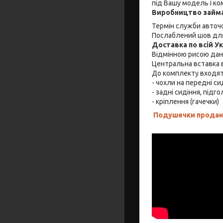
під Вашу модель і ко
Виробництво займа
Термін служби авточо
Послаблений шов для
Доставка по всій У
Відмінною рисою дано
Центральна вставка в
До комплекту входя
- чохли на передні си
- задні сидіння, підго
- кріплення (гачечки)
Подушечки продают