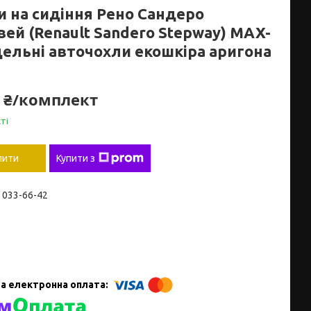
и на сидіння Рено Сандеро
вей (Renault Sandero Stepway) MAX-
дельні авточохли екошкіра аригона
0 ₴/комплект
ті
пити
Купити з
) 033-66-42