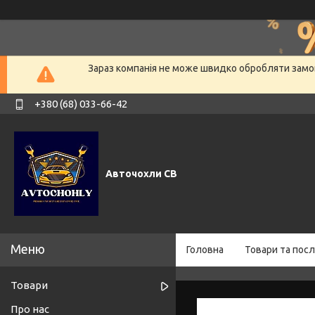
Зараз компанія не може швидко обробляти замов
+380 (68) 033-66-42
Авточохли СВ
Головна
Товари та посл
Товари
Про нас