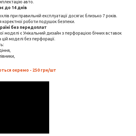
мплектацію авто.
є до 14 днів
хлів при правильній експлуатації досягає близько 7 років.
 коректної роботи подушок безпеки.
країні без передоплат
ї моделі є Унікальний дизайн з перфорацією бічних вставок
 цій моделі без перфорації.
ть:
діння,
лівники,
ься окремо - 250 грн/шт