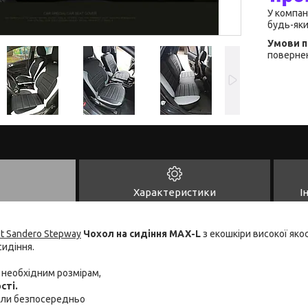
У компан
будь-яки
повернен
Характеристики
І
t Sandero Stepway
Чохол на сидіння MAX-L
з екошкіри високої якос
сидіння.
ь необхідним розмірам,
сті.
хли безпосередньо