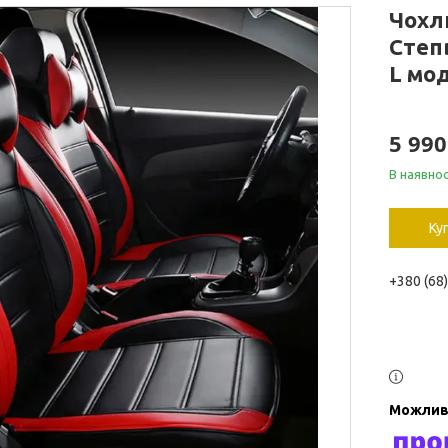
Чохл
Степ
L мо
5 99
В наявнос
Ку
+380 (68