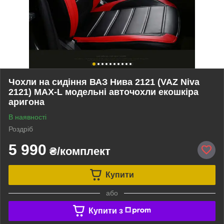
Чохли на сидіння ВАЗ Нива 2121 (VAZ Niva
2121) MAX-L модельні авточохли екошкіра
аригона
В наявності
Роздріб
5 990
₴/комплект
Купити
або
Купити з