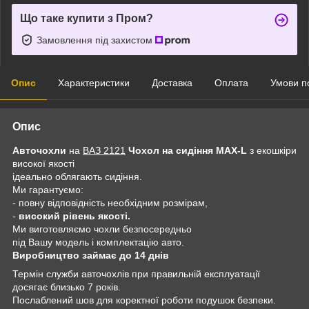
Що таке купити з Пром?
Замовлення під захистом
Опис
Характеристики
Доставка
Оплата
Умови п
Опис
Авточохли
на
ВАЗ 2121
Чохол на сидіння MAX-L
з екошкіри
високої якості
ідеально облягають сидіння.
Ми гарантуємо:
- повну відповідність необхідним розмірам,
-
високий рівень якості.
Ми виготовляємо чохли безпосередньо
під Вашу модель і комплектацію авто.
Виробництво займає до 14 днів
Термін служби авточохлів при правильній експлуатації
досягає близько 7 років.
Послаблений шов для коректної роботи подушок безпеки.