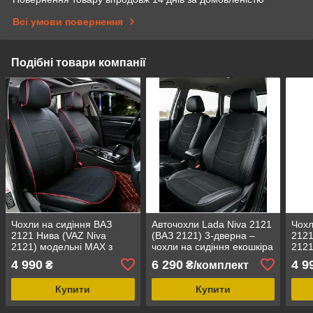
Всі умови повернення
Подібні товари компанії
Чохли на сидіння ВАЗ
Авточохли Lada Niva 2121
Чохл
2121 Нива (VAZ Niva
(ВАЗ 2121) 3-дверна –
2121
2121) модельні MAX з
чохли на сидіння екошкіра
2121
екошкіри
| Нива 4x4
екош
4 990
6 290
4 9
₴
₴/комплект
Купити
Купити