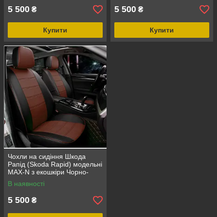
5 500
5 500
₴
₴
Купити
Купити
Чохли на сидіння Шкода
Рапід (Skoda Rapid) модельні
MAX-N з екошкіри Чорно-
коричневий
В наявності
5 500
₴