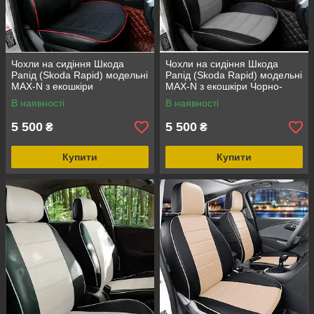
Чохли на сидіння Шкода
Чохли на сидіння Шкода
Рапід (Skoda Rapid) модельні
Рапід (Skoda Rapid) модельні
MAX-N з екошкіри
MAX-N з екошкіри Чорно-
сірий, графіт
В наявності
В наявності
5 500
5 500
₴
₴
Купити
Купити