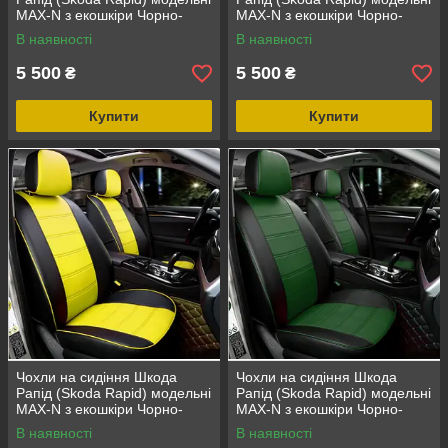
MAX-N з екошкіри Чорно-
MAX-N з екошкіри Чорно-
червоний
синій
В наявності
В наявності
5 500
5 500
₴
₴
Купити
Купити
Чохли на сидіння Шкода
Чохли на сидіння Шкода
Рапід (Skoda Rapid) модельні
Рапід (Skoda Rapid) модельні
MAX-N з екошкіри Чорно-
MAX-N з екошкіри Чорно-
жовтий
зелений
В наявності
В наявності