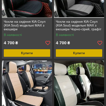
Чохли на сидіння КІА Соул
Чохли на сидіння КІА Соул
(KIA Soul) модельні MAX з
(KIA Soul) модельні MAX з
екошкіри
екошкіри Чорно-сірий, графіт
В наявності
В наявності
4 700
4 700
₴
₴
Купити
Купити