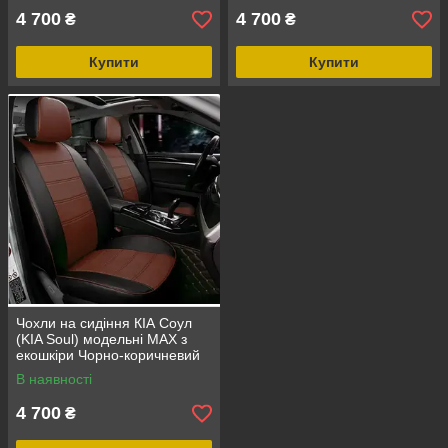
4 700
4 700
₴
₴
Купити
Купити
Чохли на сидіння КІА Соул
(KIA Soul) модельні MAX з
екошкіри Чорно-коричневий
В наявності
4 700
₴