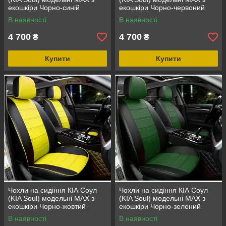
екошкіри Чорно-синій
екошкіри Чорно-червоний
В наявності
В наявності
4 700
4 700
₴
₴
Купити
Купити
Чохли на сидіння КІА Соул
Чохли на сидіння КІА Соул
(KIA Soul) модельні MAX з
(KIA Soul) модельні MAX з
екошкіри Чорно-жовтий
екошкіри Чорно-зелений
В наявності
В наявності