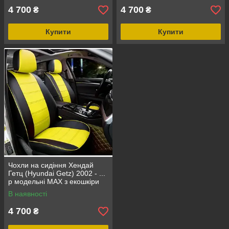
4 700
4 700
₴
₴
Купити
Купити
Чохли на сидіння Хендай
Гетц (Hyundai Getz) 2002 - ...
р модельні MAX з екошкіри
Чорно-жовтий
В наявності
4 700
₴