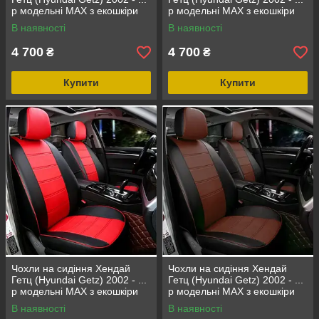
р модельні MAX з екошкіри
р модельні MAX з екошкіри
Чорно-білий
Чорно-зелений
В наявності
В наявності
4 700
4 700
₴
₴
Купити
Купити
Чохли на сидіння Хендай
Чохли на сидіння Хендай
Гетц (Hyundai Getz) 2002 - ...
Гетц (Hyundai Getz) 2002 - ...
р модельні MAX з екошкіри
р модельні MAX з екошкіри
Чорно-червоний
Чорно-коричневий
В наявності
В наявності