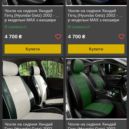
Чохли на сидіння Хендай
Чохли на сидіння Хендай
Гетц (Hyundai Getz) 2002 - ...
Гетц (Hyundai Getz) 2002 - ...
р модельні MAX з екошкіри
р модельні MAX з екошкіри
Чорно-сірий, графіт
Чорно-синій
В наявності
В наявності
4 700
4 700
₴
₴
Купити
Купити
Чохли на сидіння Хендай
Чохли на сидіння Хендай
Гетц (Hyundai Getz) 2002 - ...
Гетц (Hyundai Getz) 2002 - ...