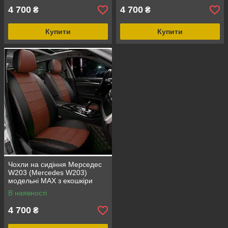
4 700
4 700
₴
₴
Купити
Купити
Чохли на сидіння Мерседес
W203 (Mercedes W203)
модельні MAX з екошкіри
Чорно-коричневий
В наявності
4 700
₴