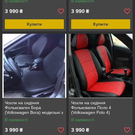
В наявності
В наявності
білий
підголовник) Чорно-сірий
3 990
3 990
₴
₴
Купити
Купити
Чохли на сидіння
Чохли на сидіння
Фольксваген Бора
Фольксваген Поло 4
(Volkswagen Bora) модельні з
(Volkswagen Polo 4)
екошкіри Чорний Чорно-білий
(модельні, окремий
В наявності
В наявності
підголовник) Чорно-білий
3 990
3 990
₴
₴