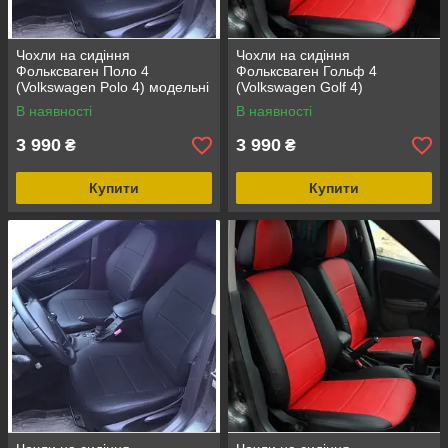
Чохли на сидіння
Чохли на сидіння
Фольксваген Поло 4
Фольксваген Гольф 4
(Volkswagen Polo 4) модельні
(Volkswagen Golf 4)
з екошкіри Чорний Чорно-
(модельні, окремий
В наявності
В наявності
білий
підголовник)
3 990
3 990
₴
₴
Купити
Купити