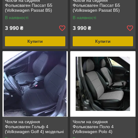
Чохли на сидіння
Чохли на сидіння
Фольксваген Пассат Б5
Фольксваген Пассат Б5
(Volkswagen Passat B5)
(Volkswagen Passat B5)
модельні з екошкіри Чорний
(модельні, окремий
В наявності
В наявності
підголовник)
3 990
3 990
₴
₴
Купити
Купити
Чохли на сидіння
Чохли на сидіння
Фольксваген Гольф 4
Фольксваген Поло 4
(Volkswagen Golf 4) модельні
(Volkswagen Polo 4)
з екошкіри Чорний Чорно-
(модельні, окремий