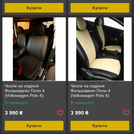
Купити
Купити
Чохли на сидіння
Чохли на сидіння
Фольксваген Поло 4
Фольксваген Поло 4
(Volkswagen Polo 4)
(Volkswagen Polo 4)
(модельні, окремий
(модельні, окремий
В наявності
В наявності
підголовник) Чорно-зелений
підголовник) Чорно-бежевий
3 990
3 990
₴
₴
Купити
Купити