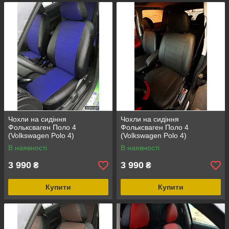
Чохли на сидіння
Чохли на сидіння
Фольксваген Поло 4
Фольксваген Поло 4
(Volkswagen Polo 4)
(Volkswagen Polo 4)
(модельні, окремий
(модельні, окремий
В наявності
В наявності
підголовник) Чорно-синій
підголовник) Чорно-жовтий
3 990
3 990
₴
₴
Купити
Купити