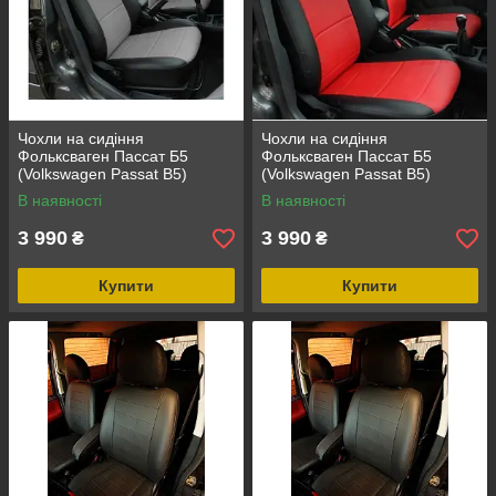
Чохли на сидіння
Чохли на сидіння
Фольксваген Пассат Б5
Фольксваген Пассат Б5
(Volkswagen Passat B5)
(Volkswagen Passat B5)
(модельні, окремий
(модельні, окремий
В наявності
В наявності
підголовник)
підголовник)
3 990
3 990
₴
₴
Купити
Купити