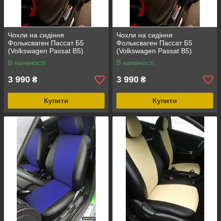
Чохли на сидіння
Чохли на сидіння
Фольксваген Пассат Б5
Фольксваген Пассат Б5
(Volkswagen Passat B5)
(Volkswagen Passat B5)
(модельні, окремий
(модельні, окремий
В наявності
В наявності
підголовник)
підголовник)
3 990
3 990
₴
₴
Купити
Купити