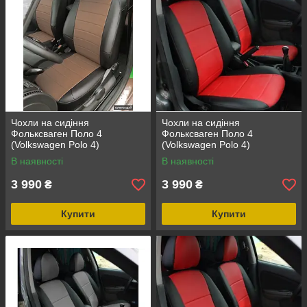
Чохли на сидіння
Чохли на сидіння
Фольксваген Поло 4
Фольксваген Поло 4
(Volkswagen Polo 4)
(Volkswagen Polo 4)
(модельні, окремий
(модельні, окремий
В наявності
В наявності
підголовник)
підголовник) Чорно-червоний
3 990
3 990
₴
₴
Купити
Купити