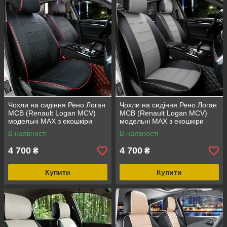
Чохли на сидіння Рено Логан
Чохли на сидіння Рено Логан
МСВ (Renault Logan MCV)
МСВ (Renault Logan MCV)
модельні MAX з екошкіри
модельні MAX з екошкіри
Чорно-сірий, графіт
В наявності
В наявності
4 700
4 700
₴
₴
Купити
Купити