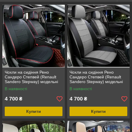
Чохли на сидіння Рено
Чохли на сидіння Рено
Сандеро Степвей (Renault
Сандеро Степвей (Renault
Sandero Stepway) модельні
Sandero Stepway) модельні
MAX з екошкіри
MAX з екошкіри Чорно-сірий,
В наявності
В наявності
графіт
4 700
4 700
₴
₴
Купити
Купити