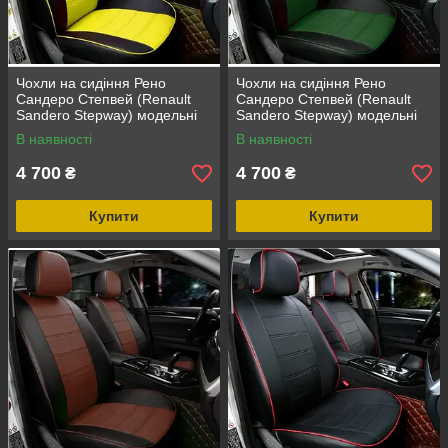
Чохли на сидіння Рено
Чохли на сидіння Рено
Сандеро Степвей (Renault
Сандеро Степвей (Renault
Sandero Stepway) модельні
Sandero Stepway) модельні
MAX з екошкіри Чорно-
MAX з екошкіри Чорно-
В наявності
В наявності
жовтий
зелений
4 700
4 700
₴
₴
Купити
Купити