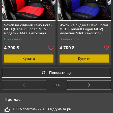
Чохли на сидіння Рено Логан
Чохли на сидіння Рено Логан
МСВ (Renault Logan MCV)
МСВ (Renault Logan MCV)
модельні MAX з екошкіри
модельні MAX з екошкіри
Чорно-червоний
Чорно-синій
В наявності
В наявності
4 700
4 700
₴
₴
Купити
Купити
Показати ще
1
/ 6
Про нас
100% позитивних з 13 відгуків за рік