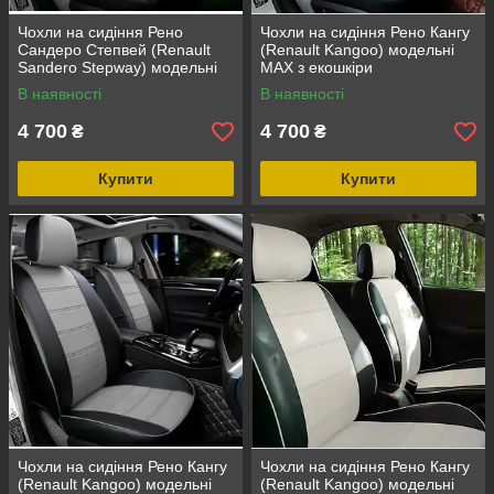
Чохли на сидіння Рено
Чохли на сидіння Рено Кангу
Сандеро Степвей (Renault
(Renault Kangoo) модельні
Sandero Stepway) модельні
MAX з екошкіри
MAX з екошкіри Чорно-
В наявності
В наявності
коричневий
4 700
4 700
₴
₴
Купити
Купити
Чохли на сидіння Рено Кангу
Чохли на сидіння Рено Кангу
(Renault Kangoo) модельні
(Renault Kangoo) модельні