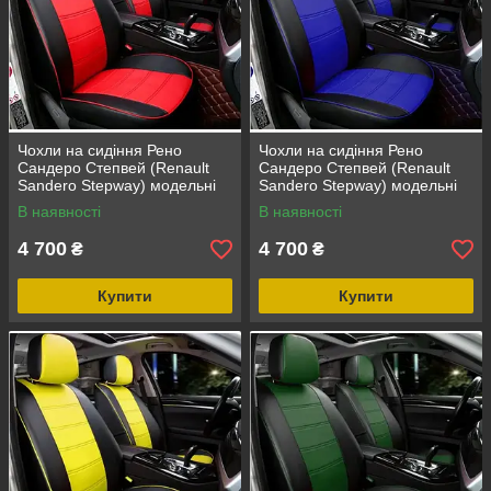
Чохли на сидіння Рено
Чохли на сидіння Рено
Сандеро Степвей (Renault
Сандеро Степвей (Renault
Sandero Stepway) модельні
Sandero Stepway) модельні
MAX з екошкіри Чорно-
MAX з екошкіри Чорно-синій
В наявності
В наявності
червоний
4 700
4 700
₴
₴
Купити
Купити