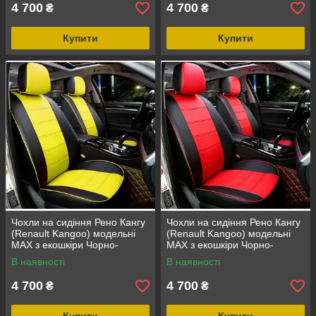
4 700
4 700
₴
₴
Купити
Купити
Чохли на сидіння Рено Кангу
Чохли на сидіння Рено Кангу
(Renault Kangoo) модельні
(Renault Kangoo) модельні
MAX з екошкіри Чорно-
MAX з екошкіри Чорно-
жовтий
червоний
В наявності
В наявності
4 700
4 700
₴
₴