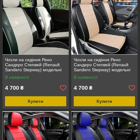
Чохли на сидіння Рено
Чохли на сидіння Рено
Сандеро Степвей (Renault
Сандеро Степвей (Renault
Sandero Stepway) модельні
Sandero Stepway) модельні
MAX з екошкіри Чорно-білий
MAX з екошкіри Чорно-
В наявності
В наявності
бежевий
4 700
4 700
₴
₴
Купити
Купити