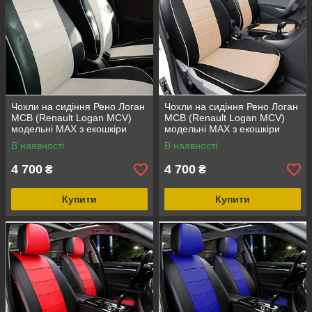
Чохли на сидіння Рено Логан
Чохли на сидіння Рено Логан
МСВ (Renault Logan MCV)
МСВ (Renault Logan MCV)
модельні MAX з екошкіри
модельні MAX з екошкіри
Чорно-білий
Чорно-бежевий
В наявності
В наявності
4 700
4 700
₴
₴
Купити
Купити