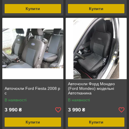
Купити
Купити
Авточохли Форд Мондео
Авточохли Ford Fiesta 2008 р
(Ford Mondeo) модельні
c
Автотканина
В наявності
В наявності
3 990
3 990
₴
₴
Купити
Купити