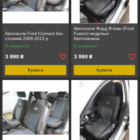
Авточохли Форд Ф'южн (Ford
Авточохли Ford Connect без
Fusion) модельні
столиків 2009-2013 р
Автотканина
В наявності
В наявності
3 990
3 990
₴
₴
Купити
Купити