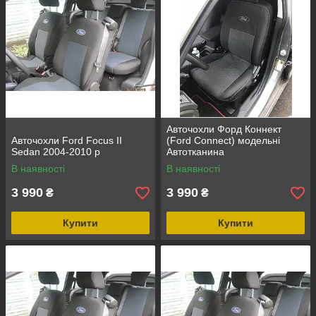
Авточохли Форд Коннект
Авточохли Ford Focus II
(Ford Connect) модельні
Sedan 2004-2010 р
Автотканина
В наявності
В наявності
3 990
3 990
₴
₴
Купити
Купити