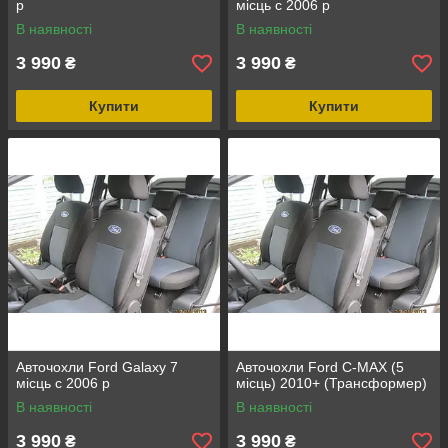
р
місць c 2006 р
В наявності
В наявності
3 990
3 990
₴
₴
Купити
Купити
Авточохли Ford Galaxy 7
Авточохли Ford C-MAX (5
місць c 2006 р
місць) 2010+ (Трансформер)
В наявності
В наявності
3 990
3 990
₴
₴